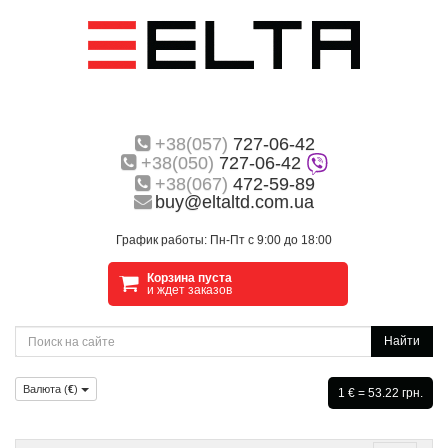
+38(057)
727-06-42
+38(050)
727-06-42
+38(067)
472-59-89
buy@eltaltd.com.ua
График работы: Пн-Пт с 9:00 до 18:00
Корзина пуста
и ждет заказов
Найти
Валюта (
€
)
1 € = 53.22 грн.