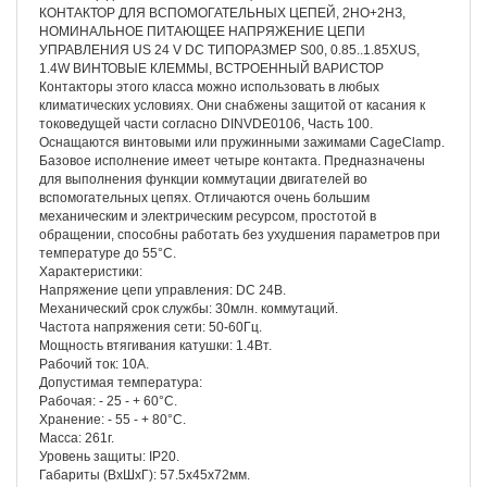
КОНТАКТОР ДЛЯ ВСПОМОГАТЕЛЬНЫХ ЦЕПЕЙ, 2НО+2НЗ,
НОМИНАЛЬНОЕ ПИТАЮЩЕЕ НАПРЯЖЕНИЕ ЦЕПИ
УПРАВЛЕНИЯ US 24 V DC ТИПОРАЗМЕР S00, 0.85..1.85XUS,
1.4W ВИНТОВЫЕ КЛЕММЫ, ВСТРОЕННЫЙ ВАРИСТОР
Контакторы этого класса можно использовать в любых
климатических условиях. Они снабжены защитой от касания к
токоведущей части согласно DINVDE0106, Часть 100.
Оснащаются винтовыми или пружинными зажимами CageClamp.
Базовое исполнение имеет четыре контакта. Предназначены
для выполнения функции коммутации двигателей во
вспомогательных цепях. Отличаются очень большим
механическим и электрическим ресурсом, простотой в
обращении, способны работать без ухудшения параметров при
температуре до 55°С.
Характеристики:
Напряжение цепи управления: DС 24В.
Механический срок службы: 30млн. коммутаций.
Частота напряжения сети: 50-60Гц.
Мощность втягивания катушки: 1.4Вт.
Рабочий ток: 10А.
Допустимая температура:
Рабочая: - 25 - + 60°С.
Хранение: - 55 - + 80°С.
Масса: 261г.
Уровень защиты: IP20.
Габариты (ВхШхГ): 57.5х45х72мм.