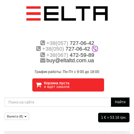
+38(057)
727-06-42
+38(050)
727-06-42
+38(067)
472-59-89
buy@eltaltd.com.ua
График работы: Пн-Пт с 9:00 до 18:00
Корзина пуста
и ждет заказов
Найти
Валюта (
€
)
1 € = 53.16 грн.