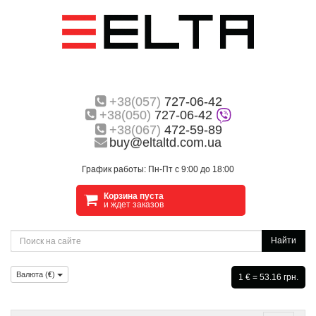
+38(057)
727-06-42
+38(050)
727-06-42
+38(067)
472-59-89
buy@eltaltd.com.ua
График работы: Пн-Пт с 9:00 до 18:00
Корзина пуста
и ждет заказов
Найти
Валюта (
€
)
1 € = 53.16 грн.