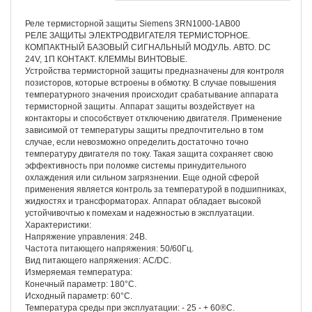
Реле термисторной защиты Siemens 3RN1000-1AB00
РЕЛЕ ЗАЩИТЫ ЭЛЕКТРОДВИГАТЕЛЯ ТЕРМИСТОРНОЕ.
КОМПАКТНЫЙ БАЗОВЫЙ СИГНАЛЬНЫЙ МОДУЛЬ. АВТО. DC
24V, 1П КОНТАКТ. КЛЕММЫ ВИНТОВЫЕ.
Устройства термисторной защиты предназначены для контроля
позисторов, которые встроены в обмотку. В случае повышения
температурного значения происходит срабатывание аппарата
термисторной защиты. Аппарат защиты воздействует на
контакторы и способствует отключению двигателя. Применение
зависимой от температуры защиты предпочтительно в том
случае, если невозможно определить достаточно точно
температуру двигателя по току. Такая защита сохраняет свою
эффективность при поломке системы принудительного
охлаждения или сильном загрязнении. Еще одной сферой
применения является контроль за температурой в подшипниках,
жидкостях и трансформаторах. Аппарат обладает высокой
устойчивочтью к помехам и надежностью в эксплуатации.
Характеристики:
Напряжение управления: 24В.
Частота питающего напряжения: 50/60Гц.
Вид питающего напряжения: АС/DC.
Измеряемая температура:
Конечный параметр: 180°С.
Исходный параметр: 60°С.
Температура среды при эксплуатации: - 25 - + 60®С.