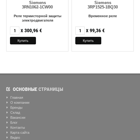
Siemens
Siemens
3RN1062-1CW00
3RP1525-1BQ30
Реле термисторной защиты
Временное реле
электродвигателя
300,96
€
99,36
€
X
X
ОСНОВНЫЕ
СТРАНИЦЫ
Главная
О компании
Бренды
Склад
Вакансии
Блог
Контакты
Карта сайта
Видео