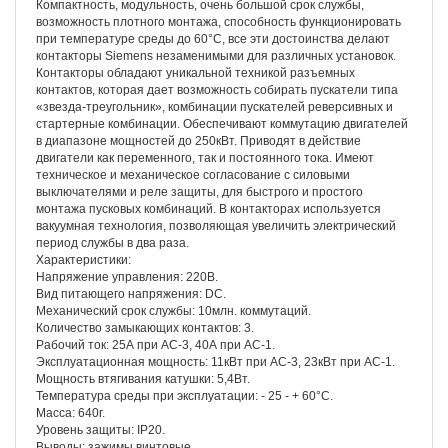
Компактность, модульность, очень большой срок службы,
возможность плотного монтажа, способность функционировать
при температуре среды до 60°С, все эти достоинства делают
контакторы Siemens незаменимыми для различных установок.
Контакторы обладают уникальной техникой разъемных
контактов, которая дает возможность собирать пускатели типа
«звезда-треугольник», комбинации пускателей реверсивных и
стартерные комбинации. Обеспечивают коммутацию двигателей
в диапазоне мощностей до 250кВт. Приводят в действие
двигатели как переменного, так и постоянного тока. Имеют
техническое и механическое согласование с силовыми
выключателями и реле защиты, для быстрого и простого
монтажа пусковых комбинаций. В контакторах используется
вакуумная технология, позволяющая увеличить электрический
период службы в два раза.
Характеристики:
Напряжение управления: 220В.
Вид питающего напряжения: DС.
Механический срок службы: 10млн. коммутаций.
Количество замыкающих контактов: 3.
Рабочий ток: 25А при АС-3, 40А при АС-1.
Эксплуатационная мощность: 11кВт при АС-3, 23кВт при АС-1.
Мощность втягивания катушки: 5,4Вт.
Температура среды при эксплуатации: - 25 - + 60°С.
Масса: 640г.
Уровень защиты: IP20.
Выводы: зажимы винтовые.