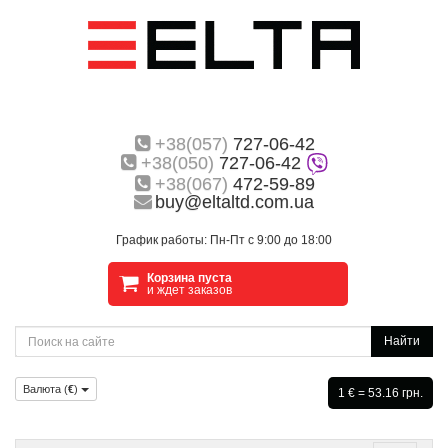
+38(057)
727-06-42
+38(050)
727-06-42
+38(067)
472-59-89
buy@eltaltd.com.ua
График работы: Пн-Пт с 9:00 до 18:00
Корзина пуста
и ждет заказов
Найти
Валюта (
€
)
1 € = 53.16 грн.