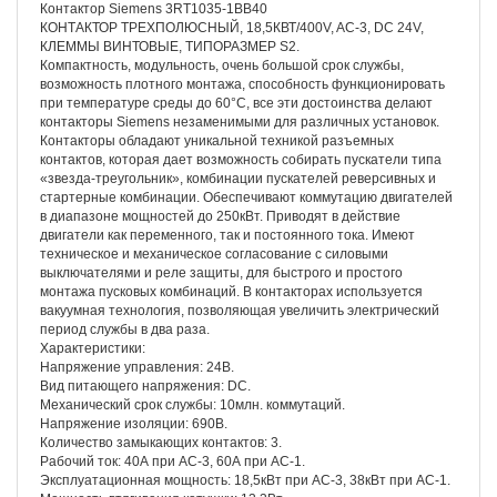
Контактор Siemens 3RT1035-1BB40
КОНТАКТОР ТРЕХПОЛЮСНЫЙ, 18,5КВТ/400V, AC-3, DC 24V,
КЛЕММЫ ВИНТОВЫЕ, ТИПОРАЗМЕР S2.
Компактность, модульность, очень большой срок службы,
возможность плотного монтажа, способность функционировать
при температуре среды до 60°С, все эти достоинства делают
контакторы Siemens незаменимыми для различных установок.
Контакторы обладают уникальной техникой разъемных
контактов, которая дает возможность собирать пускатели типа
«звезда-треугольник», комбинации пускателей реверсивных и
стартерные комбинации. Обеспечивают коммутацию двигателей
в диапазоне мощностей до 250кВт. Приводят в действие
двигатели как переменного, так и постоянного тока. Имеют
техническое и механическое согласование с силовыми
выключателями и реле защиты, для быстрого и простого
монтажа пусковых комбинаций. В контакторах используется
вакуумная технология, позволяющая увеличить электрический
период службы в два раза.
Характеристики:
Напряжение управления: 24В.
Вид питающего напряжения: DС.
Механический срок службы: 10млн. коммутаций.
Напряжение изоляции: 690В.
Количество замыкающих контактов: 3.
Рабочий ток: 40А при АС-3, 60А при АС-1.
Эксплуатационная мощность: 18,5кВт при АС-3, 38кВт при АС-1.