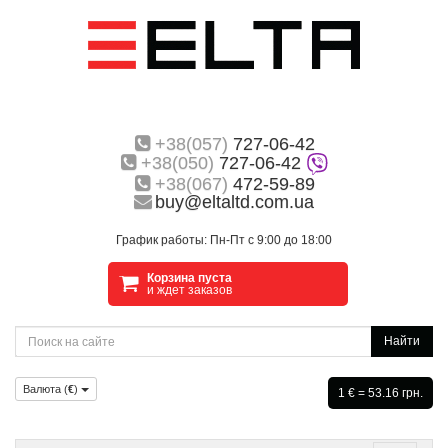
+38(057)
727-06-42
+38(050)
727-06-42
+38(067)
472-59-89
buy@eltaltd.com.ua
График работы: Пн-Пт с 9:00 до 18:00
Корзина пуста
и ждет заказов
Найти
Валюта (
€
)
1 € = 53.16 грн.