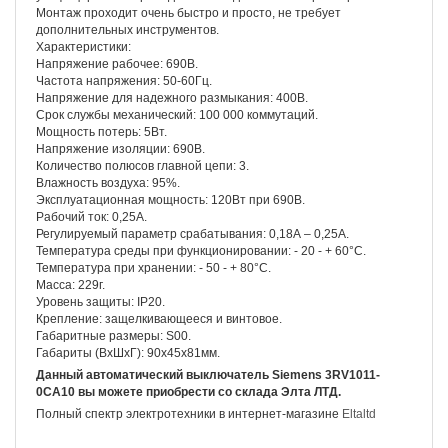
Монтаж проходит очень быстро и просто, не требует
дополнительных инструментов.
Характеристики:
Напряжение рабочее: 690В.
Частота напряжения: 50-60Гц.
Напряжение для надежного размыкания: 400В.
Срок службы механический: 100 000 коммутаций.
Мощность потерь: 5Вт.
Напряжение изоляции: 690В.
Количество полюсов главной цепи: 3.
Влажность воздуха: 95%.
Эксплуатационная мощность: 120Вт при 690В.
Рабочий ток: 0,25А.
Регулируемый параметр срабатывания: 0,18А – 0,25А.
Температура среды при функционировании: - 20 - + 60°С.
Температура при хранении: - 50 - + 80°С.
Масса: 229г.
Уровень защиты: IP20.
Крепление: защелкивающееся и винтовое.
Габаритные размеры: S00.
Габариты (ВхШхГ): 90х45х81мм.
Данный автоматический выключатель Siemens 3RV1011-
0CA10 вы можете приобрести со склада Элта ЛТД.
Полный спектр электротехники в интернет-магазине
Eltaltd