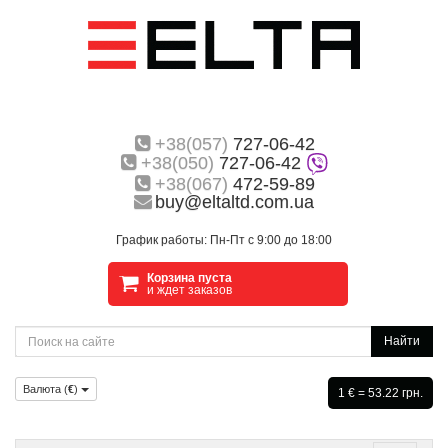
+38(057)
727-06-42
+38(050)
727-06-42
+38(067)
472-59-89
buy@eltaltd.com.ua
График работы: Пн-Пт с 9:00 до 18:00
Корзина пуста
и ждет заказов
Найти
Валюта (
€
)
1 € = 53.22 грн.