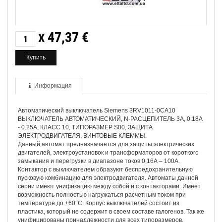
47,37
€
X
Информация
Автоматический выключатель Siemens 3RV1011-0CA10
ВЫКЛЮЧАТЕЛЬ АВТОМАТИЧЕСКИЙ, N-РАСЦЕПИТЕЛЬ 3A, 0.18А
- 0.25A, КЛАСС 10, ТИПОРАЗМЕР S00, ЗАЩИТА
ЭЛЕКТРОДВИГАТЕЛЯ, ВИНТОВЫЕ КЛЕММЫ.
Данный автомат предназначается для защиты электрических
двигателей, электроустановок и трансформаторов от короткого
замыкания и перегрузки в диапазоне токов 0,16А – 100А.
Контактор с выключателем образуют беспредохранительную
пусковую комбинацию для электродвигателя. Автоматы данной
серии имеют унификацию между собой и с контакторами. Имеет
возможность полностью нагружаться расчетным током при
температуре до +60°С. Корпус выключателей состоит из
пластика, который не содержит в своем составе галогенов. Так же
унифицированы принадлежности для всех типоразмеров.