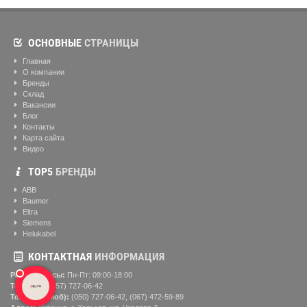
ОСНОВНЫЕ
СТРАНИЦЫ
Главная
О компании
Бренды
Склад
Вакансии
Блог
Контакты
Карта сайта
Видео
ТОР5
БРЕНДЫ
ABB
Baumer
Eltra
Siemens
Helukabel
КОНТАКТНАЯ
ИНФОРМАЦИЯ
Рабочие часы:
Пн-Пт: 09:00-18:00
Телефон:
(057) ‎727-06-42
Телефон (моб):
(050) 727-06-42, (067) 472-59-89