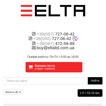
+38(057)
727-06-42
+38(050)
727-06-42
+38(067)
472-59-89
buy@eltaltd.com.ua
График работы: Пн-Пт с 9:00 до 18:00
Корзина пуста
и ждет заказов
Найти
Валюта (
€
)
1 € = 53.16 грн.