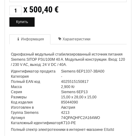
500,40
€
X
Информация
Характеристики
Однофазный модульный стабилизированный источник питания
Siemens SITOP PSU100M 40 A. Модульной конструкции. Вход: 120
/ 230 V AC, выход: 24 V DC / 40A.
Идентификатор продукта
Siemens 6EP1337-3BA00
Категория
-
Полный EAN код
4025515150817
Масса
2,900 Кг
Серия
Siemens 6EP13
Размеры
15,00 x 28,00 x 15,00
Код изделия
85044090
Изготовлен в
Австрия
Группа Siemens
4213
Артикул
74QPAQHFC2A164WO
Каталожный идентификатор
KT10-PE
Полный спектр электротехники в интернет-магазине
Eltaltd