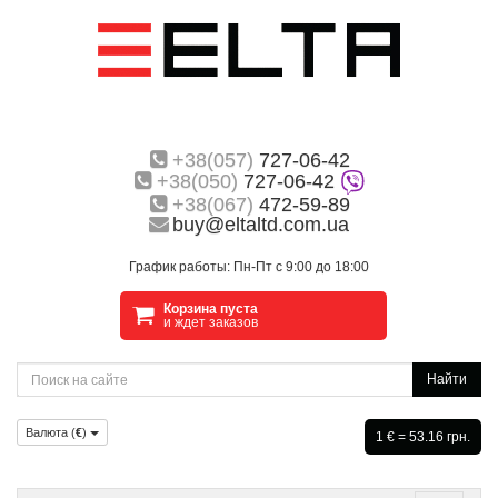
+38(057)
727-06-42
+38(050)
727-06-42
+38(067)
472-59-89
buy@eltaltd.com.ua
График работы: Пн-Пт с 9:00 до 18:00
Корзина пуста
и ждет заказов
Найти
Валюта (
€
)
1 € = 53.16 грн.