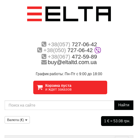
+38(057)
727-06-42
+38(050)
727-06-42
+38(067)
472-59-89
buy@eltaltd.com.ua
График работы: Пн-Пт с 9:00 до 18:00
Корзина пуста
и ждет заказов
Найти
Валюта (
€
)
1 € = 53.08 грн.