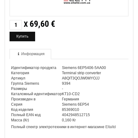
69,60
€
X
Информация
Идентификатор продукта
Siemens 6EP5406-5AA00
Категория
Terminal strip converter
Артикул
A8QIT3QOJW0MYOJJ
Группа Siemens
9394
Размеры
-
Каталожный идентификатор
KT10-CD2
Произведен в
Германия
Серия
Siemens 6EP54
Код изделия
85369010
Полный EAN код
4042948512715
Масса (Кг)
0,160 Кг
Полный спектр электротехники в интернет-магазине
Eltaltd