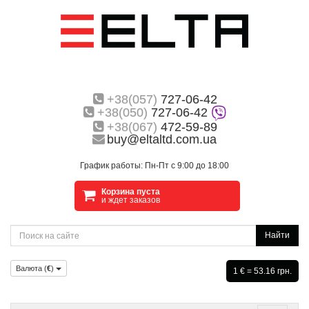
+38(057)
727-06-42
+38(050)
727-06-42
+38(067)
472-59-89
buy@eltaltd.com.ua
График работы: Пн-Пт с 9:00 до 18:00
Корзина пуста
и ждет заказов
Найти
Валюта (
€
)
1 € = 53.16 грн.