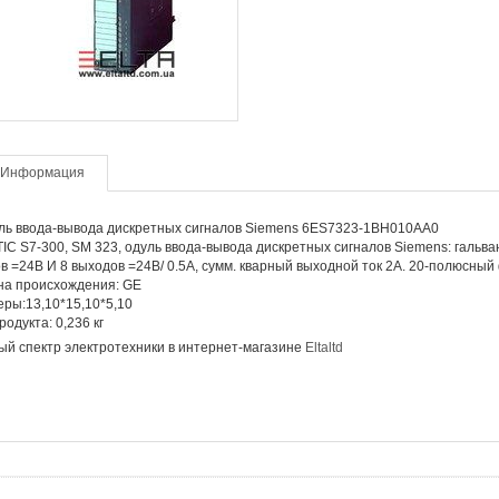
Информация
ль ввода-вывода дискретных сигналов Siemens 6ES7323-1BH010AA0
IC S7-300, SM 323, одуль ввода-вывода дискретных сигналов Siemens: гальв
в =24В И 8 выходов =24В/ 0.5A, сумм. кварный выходной ток 2A. 20-полюсны
на происхождения: GE
ры:13,10*15,10*5,10
родукта: 0,236 кг
й спектр электротехники в интернет-магазине
Eltaltd