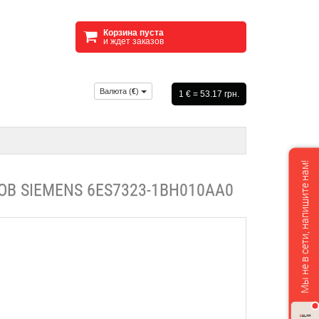
Корзина пуста
и ждет заказов
Валюта (
€
)
1 € = 53.17 грн.
Мы не в сети, напишите нам!
 SIEMENS 6ES7323-1BH010AA0