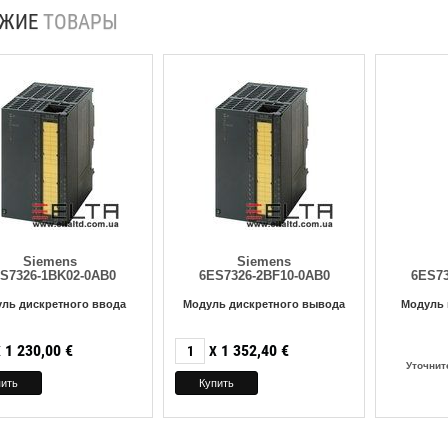
ОЖИЕ
ТОВАРЫ
Siemens
Siemens
S7326-1BK02-0AB0
6ES7326-2BF10-0AB0
6ES73
ль дискретного ввода
Модуль дискретного вывода
Модуль 
1 230,00
€
1 352,40
€
X
X
Уточнит