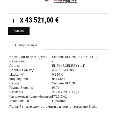
43 521,00
€
X
Информация
Идентификатор продукта
Siemens 6ES7923-0BC50-0CB0
Семейство
-
Артикул
ENFXUBQEKESYYL1P
Полный EAN код
4025515142058
Масса (Кг)
0,210 Кг
Код изделия
85444290
Серия
Siemens 6ES79
Группа Siemens
9394
Размеры
29,00 x 29,00 x 6,00
Каталожный идентификатор
KT10-CA1
Изготовлен в
Германия
Полный спектр электротехники в интернет-магазине
Eltaltd