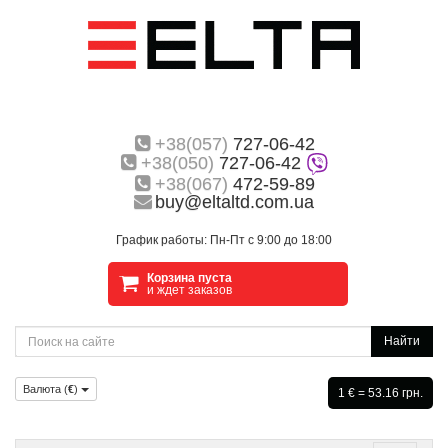
+38(057)
727-06-42
+38(050)
727-06-42
+38(067)
472-59-89
buy@eltaltd.com.ua
График работы: Пн-Пт с 9:00 до 18:00
Корзина пуста
и ждет заказов
Найти
Валюта (
€
)
1 € = 53.16 грн.