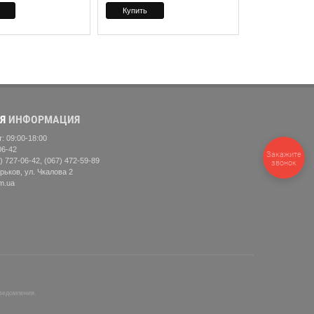
Я
ИНФОРМАЦИЯ
: 09:00-18:00
06-42
Закажите
) 727-06-42, (067) 472-59-89
звонок
рьков, ул. Чкалова 2
m.ua
уведомления.