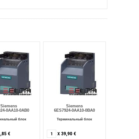
Siemens
Siemens
24-0AA10-0AB0
6ES7924-0AA10-0BA0
инальный блок
Терминальный блок
,85
€
39,90
€
X