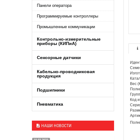
Панели оператора
Программируемые контроллеры
Промышленные коммуникации
Контрольно-измерительные
приборы (КИПиA)
Сенсорные датчики
Иден
Семе
Кабельно-проводниковая
Изгот
продукция
Ката
Вес (К
Полн
Подшипники
Групп
Код 
Пневматика
Сери
Разм
Арти
Полны
НАШИ НОВОСТИ