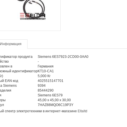
Информация
тификатор продукта
Siemens 6ES7923-2CD00-0AA0
йство
-
овлен в
Германия
ложный идентификатор
KT10-CA1
г)
5,000 Кг
ый EAN код
4025515147701
а Siemens
9394
изделия
85444290
я
Siemens 6ES79
еры
45,00 x 45,00 x 30,00
кул
7HAZ88MQO6C19P3Y
й спектр электротехники в интернет-магазине
Eltaltd