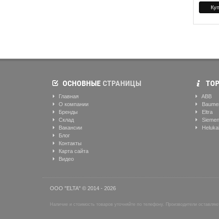
ОСНОВНЫЕ
СТРАНИЦЫ
ТОР
Главная
ABB
О компании
Baume
Бренды
Eltra
Склад
Sieme
Вакансии
Heluka
Блог
Контакты
Карта сайта
Видео
ООО "ELTA" © 2014 - 2026
Наличие и стоимость товаров уточняйте по телефону. Производители оставляют