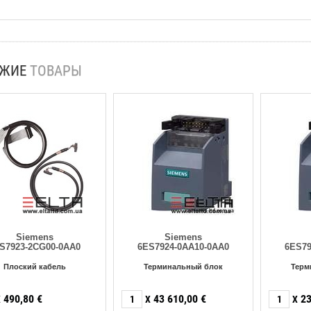
ОЖИЕ
ТОВАРЫ
Siemens
Siemens
S7923-2CG00-0AA0
6ES7924-0AA10-0AA0
6ES79
Плоский кабель
Терминальный блок
Терм
490,80
€
43 610,00
€
23
X
X
X