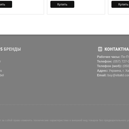
5
БРЕНДЫ
КОНТАКТНА
Рабочие часы:
Пн-Пт
r
Телефон:
(057) ‎727-
Телефон (моб):
(050
ns
Адрес:
Украина, г. Ха
bel
Email:
buy@eltaltd.co
 за собой право изменять технические характеристики и внешний вид товаров без предварительного 