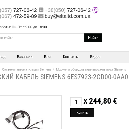
(057)
727-06-42
+38(050)
727-06-42
(067)
472-59-89
buy@eltaltd.com.ua
аботы: Пн-Пт с 9:00 до 18:00
Найти
лад
Вакансии
Блог
Контакты
Видео
Системы автоматизации Siemens
Модули и оборудование ввода-вывода Siemens
КИЙ КАБЕЛЬ SIEMENS 6ES7923-2CD00-0AA0
244,80
€
X