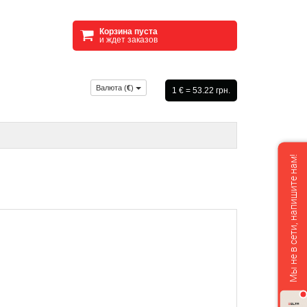
Корзина пуста
и ждет заказов
Валюта (
€
)
1 € = 53.22 грн.
Мы не в сети, напишите нам!