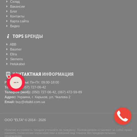
Склад
Вакансии
Блог
Контакты
Карта сайта
Видео
ТОР5
БРЕНДЫ
ABB
Baumer
Eltra
Siemens
Helukabel
КОНТАКТНАЯ
ИНФОРМАЦИЯ
Рабочие часы:
Пн-Пт: 09:00-18:00
Телефон:
(057) ‎727-06-42
Телефон (моб):
(050) 727-06-42, (067) 472-59-89
Адрес:
Украина, г. Харьков, ул. Чкалова 2
Email:
buy@eltaltd.com.ua
ООО "ELTA" © 2014 - 2026
Наличие и стоимость товаров уточняйте по телефону. Производители оставляют за собой право
изменять технические характеристики и внешний вид товаров без предварительного
уведомления.