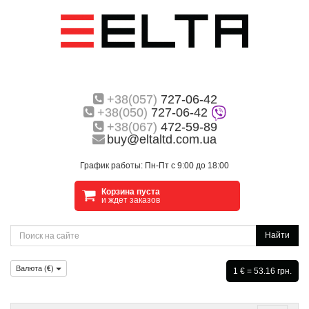
+38(057)
727-06-42
+38(050)
727-06-42
+38(067)
472-59-89
buy@eltaltd.com.ua
График работы: Пн-Пт с 9:00 до 18:00
Корзина пуста
и ждет заказов
Найти
Валюта (
€
)
1 € = 53.16 грн.