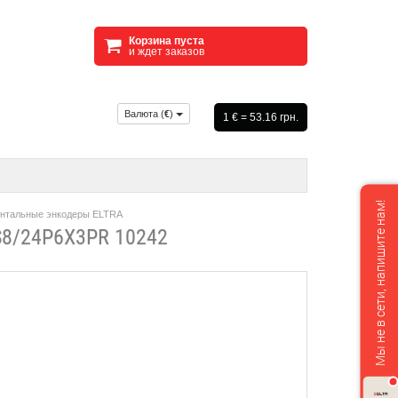
Корзина пуста
и ждет заказов
Валюта (
€
)
1 € = 53.16 грн.
Мы не в сети, напишите нам!
нтальные энкодеры ELTRA
8/24P6X3PR 10242