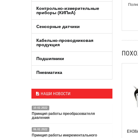
Полны
Контрольно-измерительные
приборы (КИПиA)
Сенсорные датчики
Кабельно-проводниковая
продукция
ПОХ
Подшипники
Пневматика
НАШИ НОВОСТИ
10.02.2022
Принцип работы преобразователя
давления
06.02.2022
EH38
Датчик или преобразователь давления — это
Принцип работы инкрементального
специальное устройство, преобразующее