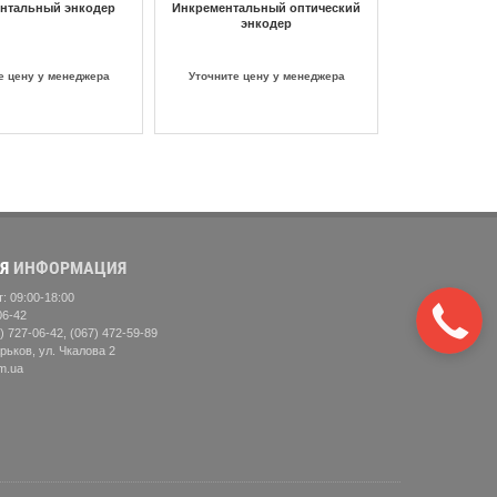
нтальный энкодер
Инкрементальный оптический
энкодер
е цену у менеджера
Уточните цену у менеджера
Я
ИНФОРМАЦИЯ
: 09:00-18:00
Закажите
06-42
звонок
) 727-06-42, (067) 472-59-89
рьков, ул. Чкалова 2
m.ua