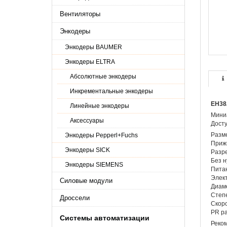
Вентиляторы
Энкодеры
Энкодеры BAUMER
Энкодеры ELTRA
Абсолютные энкодеры
Инкрементальные энкодеры
EH38
Линейные энкодеры
Мини
Аксессуары
Досту
Разм
Энкодеры Pepperl+Fuchs
Приж
Энкодеры SICK
Разре
Без н
Энкодеры SIEMENS
Питан
Элект
Силовые модули
Диаме
Степе
Дроссели
Скоро
PR ра
Системы автоматизации
Реком