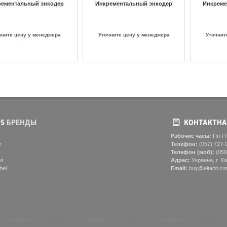
рементальный энкодер
Инкрементальный энкодер
Инкреме
чните цену у менеджера
Уточните цену у менеджера
Уточнит
5
БРЕНДЫ
КОНТАКТНА
Рабочие часы:
Пн-Пт
r
Телефон:
(057) ‎727-
Телефон (моб):
(050
ns
Адрес:
Украина, г. Ха
bel
Email:
buy@eltaltd.co