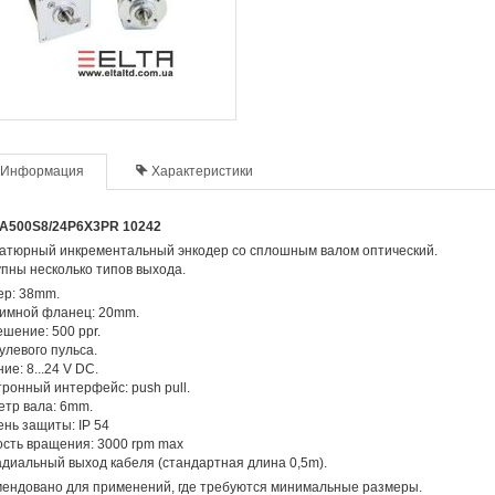
Информация
Характеристики
A500S8/24P6X3PR 10242
атюрный инкрементальный энкодер со сплошным валом оптический.
пны несколько типов выхода.
ер: 38mm.
имной фланец: 20mm.
шение: 500 ppr.
улевого пульса.
ие: 8...24 V DC.
ронный интерфейс: push pull.
тр вала: 6mm.
нь защиты: IP 54
сть вращения: 3000 rpm max
диальный выход кабеля (стандартная длина 0,5m).
ендовано для применений, где требуются минимальные размеры.