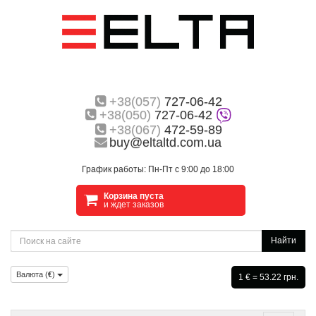
+38(057)
727-06-42
+38(050)
727-06-42
+38(067)
472-59-89
buy@eltaltd.com.ua
График работы: Пн-Пт с 9:00 до 18:00
Корзина пуста
и ждет заказов
Найти
Валюта (
€
)
1 € = 53.22 грн.