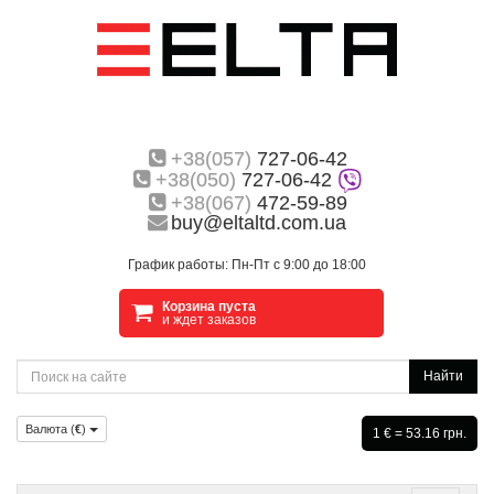
+38(057)
727-06-42
+38(050)
727-06-42
+38(067)
472-59-89
buy@eltaltd.com.ua
График работы: Пн-Пт с 9:00 до 18:00
Корзина пуста
и ждет заказов
Найти
Валюта (
€
)
1 € = 53.16 грн.