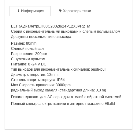
Информация
Характеристики
ELTRA диаметрEH80C200Z8/24P12X3PR2+M
Серия с инкрементельными выходами и слепым полым валом
Доступны несколько типов выхода.
Размер: 80mm.
Слепой полый вал
Разрешение: 200ppr.
С нулевым пульсом.
Питание: 8 -24 V DC
тип выходов для инкрементальных сигналов: push-pull.
Диаметр отверстия: 12mm.
Степень защиты корпуса: IP54.
Max Скорость вращения: 3000rpm.
радиальный выход кабеля (стандартная длина: 0,3 m)
Рекомендовано: для AC серводвигателей с обратной системой.
Полный спектр электротехники в интернет-магазине
Eltaltd