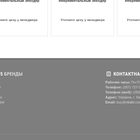
рементальный энкодер
Инкрементальный энкодер
Инкреме
чните цену у менеджера
Уточните цену у менеджера
Уточнит
5
БРЕНДЫ
КОНТАКТНА
Рабочие часы:
Пн-Пт
r
Телефон:
(057) ‎727-
Телефон (моб):
(050
ns
Адрес:
Украина, г. Ха
bel
Email:
buy@eltaltd.co