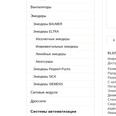
Вентиляторы
Энкодеры
Энкодеры BAUMER
Энкодеры ELTRA
Абсолютные энкодеры
Инкрементальные энкодеры
EL11
Линейные энкодеры
Инкр
Аксессуары
Досту
Разм
Энкодеры Pepperl+Fuchs
Flang
Энкодеры SICK
Разре
С нул
Энкодеры SIEMENS
Питан
Элек
Силовые модули
Диаме
Степе
Дроссели
Скоро
ради
Системы автоматизации
Реком