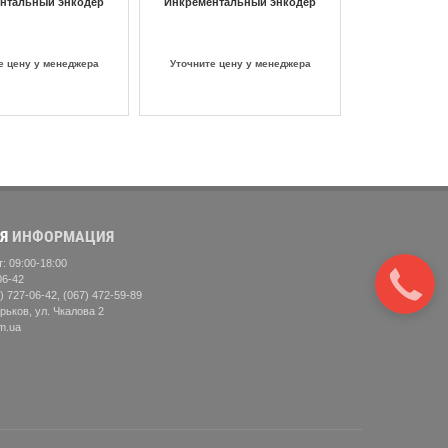
нтальный энкодер
Инкрементальный энкодер
е цену у менеджера
Уточните цену у менеджера
Я
ИНФОРМАЦИЯ
: 09:00-18:00
06-42
) 727-06-42, (067) 472-59-89
рьков, ул. Чкалова 2
m.ua