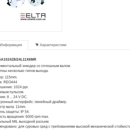
Информация
Характеристики
5A1024Z8/24L11X6MR
ементальный энкодер со сплошным валом.
пны несколько типов выхода.
ер: 115mm.
e: REO444
шение: 1024 ppr.
евым пульсом.
ие: 8 ... 24 V DC.
тронный интерфейс: линейный драйвер.
тр вала: 11mm.
нь защиты: IP 54.
сть вращения: 6000 rpm max.
альный MIL выходной разъем.
ендовано: для суровых сред с требованиями высокой механической стойкост