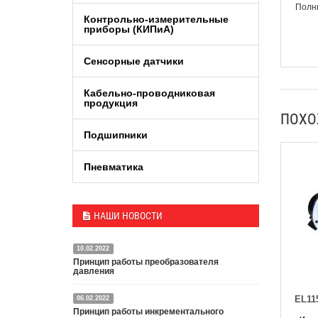
Полны
Контрольно-измерительные
приборы (КИПиA)
Сенсорные датчики
Кабельно-проводниковая
продукция
ПОХ
Подшипники
Пневматика
НАШИ НОВОСТИ
10.02.2022
Принцип работы преобразователя
давления
EL11
06.02.2022
Датчик или преобразователь давления — это
Принцип работы инкрементального
специальное устройство, преобразующее