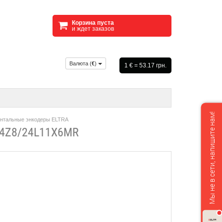
Корзина пуста
и ждет заказов
Валюта (
€
)
1 € = 53.17 грн.
Мы не в сети, напишите нам!
нтальные энкодеры ELTRA
4Z8/24L11X6MR