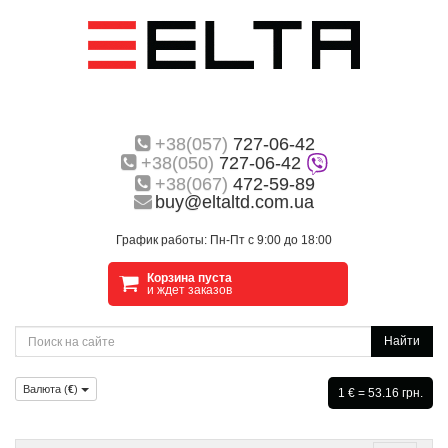
+38(057)
727-06-42
+38(050)
727-06-42
+38(067)
472-59-89
buy@eltaltd.com.ua
График работы: Пн-Пт с 9:00 до 18:00
Корзина пуста
и ждет заказов
Найти
Валюта (
€
)
1 € = 53.16 грн.