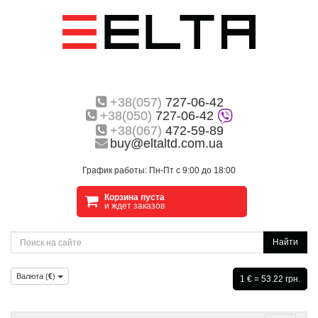
+38(057)
727-06-42
+38(050)
727-06-42
+38(067)
472-59-89
buy@eltaltd.com.ua
График работы: Пн-Пт с 9:00 до 18:00
Корзина пуста
и ждет заказов
Найти
Валюта (
€
)
1 € = 53.22 грн.