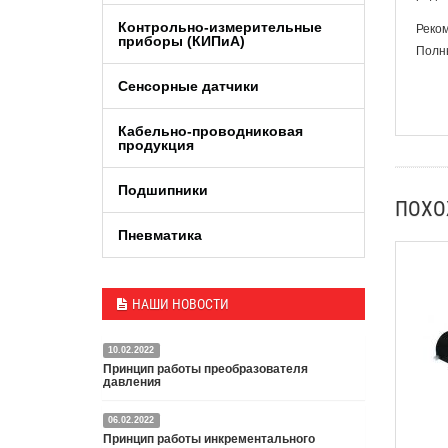
Контрольно-измерительные
Реком
приборы (КИПиA)
Полны
Сенсорные датчики
Кабельно-проводниковая
продукция
Подшипники
ПОХ
Пневматика
НАШИ НОВОСТИ
10.02.2022
Принцип работы преобразователя
давления
06.02.2022
Датчик или преобразователь давления — это
Принцип работы инкрементального
специальное устройство, преобразующее