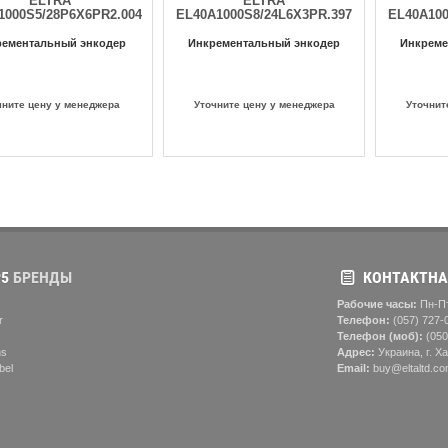
ELTRA
ELTRA
1000S5/28P6X6PR2.004C
EL40A1000S8/24L6X3PR.397
EL40A100
рементальный энкодер
Инкрементальный энкодер
Инкреме
чните цену у менеджера
Уточните цену у менеджера
Уточнит
5
БРЕНДЫ
КОНТАКТНА
Рабочие часы:
Пн-Пт
r
Телефон:
(057) ‎727-
Телефон (моб):
(050
ns
Адрес:
Украина, г. Ха
bel
Email:
buy@eltaltd.co