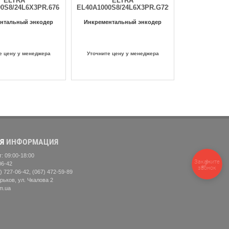
ELTRA
ELTRA
0S8/24L6X3PR.676
EL40A1000S8/24L6X3PR.G729
нтальный энкодер
Инкрементальный энкодер
е цену у менеджера
Уточните цену у менеджера
Я
ИНФОРМАЦИЯ
: 09:00-18:00
Закажите
06-42
звонок
) 727-06-42, (067) 472-59-89
рьков, ул. Чкалова 2
m.ua