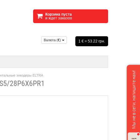
Корзина пуста
и ждет заказов
Валюта (
€
)
1 € = 53.22 грн.
Мы не в сети, напишите нам!
нтальные энкодеры ELTRA
S5/28P6X6PR1