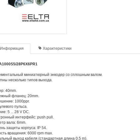
Информация
Характеристики
A1000S5/28P6X6PR1
ементальный миниатюрный энкодер со сплошным валом.
пны несколько типов выхода.
ер: 40mm.
ежный фланец: 20mm.
шение: 1000ppr.
улевого пульса.
ие: 5 ... 28 V DC.
ронный интерфейс: push pull.
тр вала: 6mm.
нь защиты корпуса: IP 54.
сть вращения: 6000 rpm max.
льный выход кабеля (стандартная длина 0.5 m).