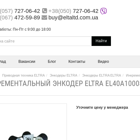
(057)
727-06-42
+38(050)
727-06-42
(067)
472-59-89
buy@eltaltd.com.ua
аботы: Пн-Пт с 9:00 до 18:00
Найти
лад
Вакансии
Блог
Контакты
Видео
Приводная техника ELTRA
Энкодеры ELTRA
Энкодеры ELTRA ELTRA
Инкреме
ЕМЕНТАЛЬНЫЙ ЭНКОДЕР ELTRA EL40A1000
Уточните цену у менеджера