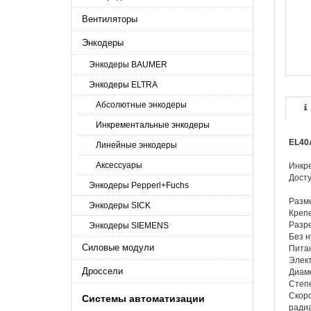
Вентиляторы
Энкодеры
Энкодеры BAUMER
Энкодеры ELTRA
Абсолютные энкодеры
Инкрементальные энкодеры
EL40
Линейные энкодеры
Аксессуары
Инкр
Досту
Энкодеры Pepperl+Fuchs
Разм
Энкодеры SICK
Креп
Разре
Энкодеры SIEMENS
Без н
Силовые модули
Питан
Элект
Дроссели
Диаме
Степе
Скоро
Системы автоматизации
радиа