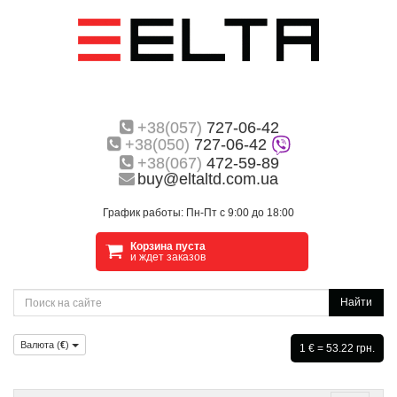
+38(057)
727-06-42
+38(050)
727-06-42
+38(067)
472-59-89
buy@eltaltd.com.ua
График работы: Пн-Пт с 9:00 до 18:00
Корзина пуста
и ждет заказов
Найти
Валюта (
€
)
1 € = 53.22 грн.