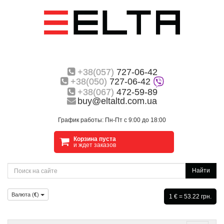
+38(057)
727-06-42
+38(050)
727-06-42
+38(067)
472-59-89
buy@eltaltd.com.ua
График работы: Пн-Пт с 9:00 до 18:00
Корзина пуста
и ждет заказов
Найти
Валюта (
€
)
1 € = 53.22 грн.