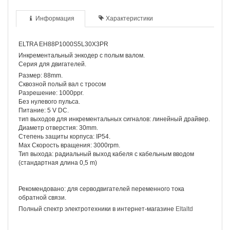
Информация
Характеристики
ELTRA EH88P1000S5L30X3PR
Инкрементальный энкодер с полым валом.
Серия для двигателей.
Размер: 88mm.
Сквозной полый вал с тросом
Разрешение: 1000ppr.
Без нулевого пульса.
Питание: 5 V DC.
тип выходов для инкрементальных сигналов: линейный драйвер.
Диаметр отверстия: 30mm.
Степень защиты корпуса: IP54.
Max Скорость вращения: 3000rpm.
Тип выхода: радиальный выход кабеля с кабельным вводом
(стандартная длина 0,5 m)
Рекомендовано: для серводвигателей переменного тока
обратной связи.
Полный спектр электротехники в интернет-магазине
Eltaltd