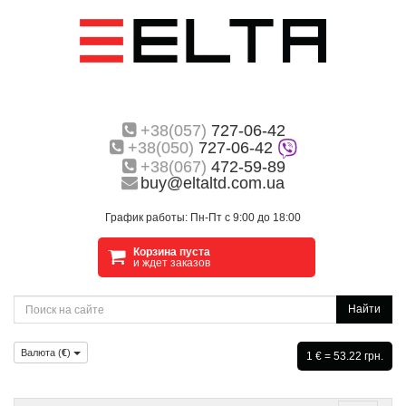
+38(057)
727-06-42
+38(050)
727-06-42
+38(067)
472-59-89
buy@eltaltd.com.ua
График работы: Пн-Пт с 9:00 до 18:00
Корзина пуста
и ждет заказов
Найти
Валюта (
€
)
1 € = 53.22 грн.