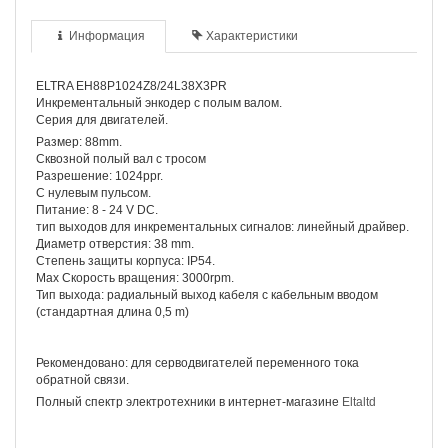
Информация
Характеристики
ELTRA EH88P1024Z8/24L38X3PR
Инкрементальный энкодер с полым валом.
Серия для двигателей.
Размер: 88mm.
Сквозной полый вал с тросом
Разрешение: 1024ppr.
С нулевым пульсом.
Питание: 8 - 24 V DC.
тип выходов для инкрементальных сигналов: линейный драйвер.
Диаметр отверстия: 38 mm.
Степень защиты корпуса: IP54.
Max Скорость вращения: 3000rpm.
Тип выхода: радиальный выход кабеля с кабельным вводом
(стандартная длина 0,5 m)
Рекомендовано: для серводвигателей переменного тока
обратной связи.
Полный спектр электротехники в интернет-магазине
Eltaltd