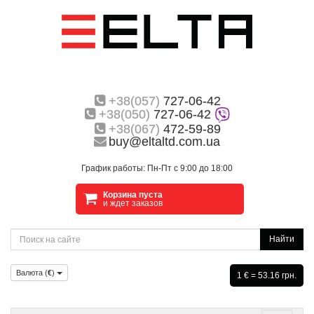
+38(057)
727-06-42
+38(050)
727-06-42
+38(067)
472-59-89
buy@eltaltd.com.ua
График работы: Пн-Пт с 9:00 до 18:00
Корзина пуста
и ждет заказов
Найти
Валюта (
€
)
1 € = 53.16 грн.