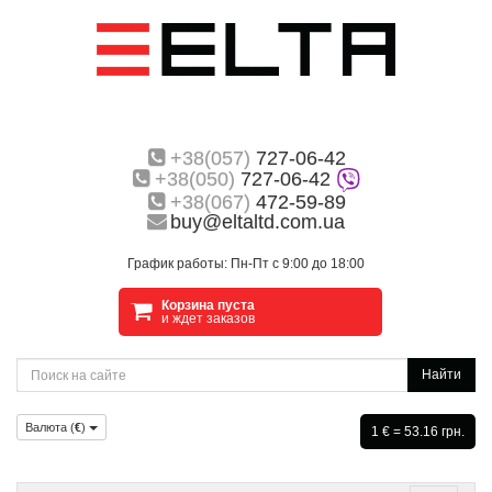
+38(057)
727-06-42
+38(050)
727-06-42
+38(067)
472-59-89
buy@eltaltd.com.ua
График работы: Пн-Пт с 9:00 до 18:00
Корзина пуста
и ждет заказов
Найти
Валюта (
€
)
1 € = 53.16 грн.