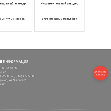
нтальный энкодер
Инкрементальный энкодер
е цену у менеджера
Уточните цену у менеджера
Я
ИНФОРМАЦИЯ
: 09:00-18:00
Закажите
06-42
звонок
) 727-06-42, (067) 472-59-89
рьков, ул. Чкалова 2
m.ua