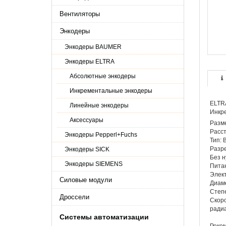
Вентиляторы
Энкодеры
Энкодеры BAUMER
Энкодеры ELTRA
Абсолютные энкодеры
Инкрементальные энкодеры
ELTR
Линейные энкодеры
Инкре
Аксессуары
Разм
Расст
Энкодеры Pepperl+Fuchs
Тип: B
Разре
Энкодеры SICK
Без н
Энкодеры SIEMENS
Питан
Элект
Силовые модули
Диаме
Степе
Дроссели
Скоро
ради
Системы автоматизации