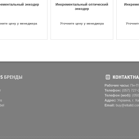
рементальный энкодер
Инкрементальный оптический
Инкреме
энкодер
чните цену у менеджера
Уточните цену у менеджера
Уточнит
5
БРЕНДЫ
КОНТАКТНА
Рабочие часы:
Пн-Пт
r
Телефон:
(057) ‎727-
Телефон (моб):
(050
ns
Адрес:
Украина, г. Ха
bel
Email:
buy@eltaltd.co