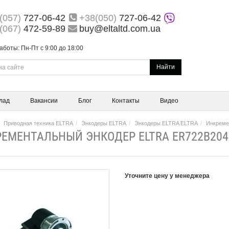
(057)
727-06-42
+38(050)
727-06-42
(067)
472-59-89
buy@eltaltd.com.ua
аботы: Пн-Пт с 9:00 до 18:00
Найти
лад
Вакансии
Блог
Контакты
Видео
Приводная техника ELTRA
Энкодеры ELTRA
Энкодеры ELTRA ELTRA
Инкреме
ЕМЕНТАЛЬНЫЙ ЭНКОДЕР ELTRA ER722B204
Уточните цену у менеджера