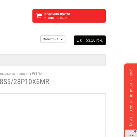
Корзина пуста
и ждет заказов
Валюта (
€
)
1 € = 53.16 грн.
Мы не в сети, напишите нам!
нтальные энкодеры ELTRA
8S5/28P10X6MR