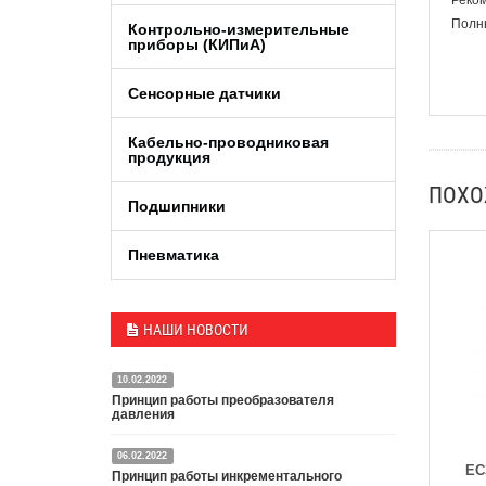
Реком
Полны
Контрольно-измерительные
приборы (КИПиA)
Сенсорные датчики
Кабельно-проводниковая
продукция
ПОХ
Подшипники
Пневматика
НАШИ НОВОСТИ
10.02.2022
Принцип работы преобразователя
давления
06.02.2022
Датчик или преобразователь давления — это
EC
Принцип работы инкрементального
специальное устройство, преобразующее