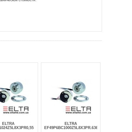
анической стойкости.
ELTRA
ELTRA
1024Z5L8X3PR0,55
EF49P6BC1000Z5L8X3PR.636