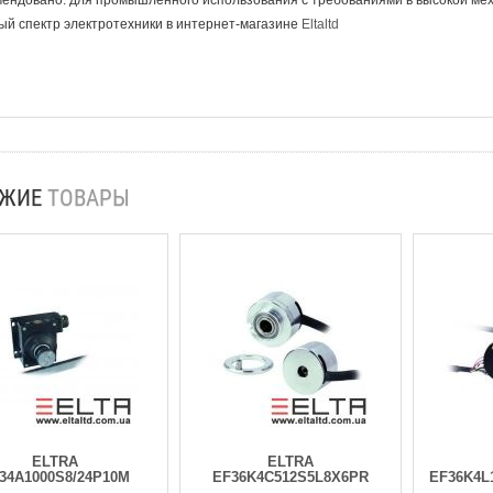
ендовано: для промышленного использования с требованиями в высокой мех
й спектр электротехники в интернет-магазине
Eltaltd
ОЖИЕ
ТОВАРЫ
ELTRA
ELTRA
34A1000S8/24P10M
EF36K4C512S5L8X6PR
EF36K4L