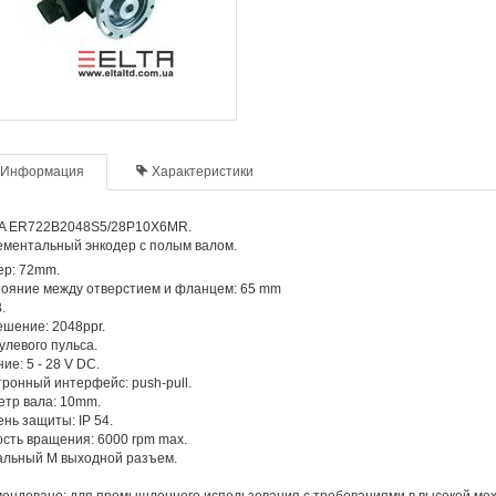
Информация
Характеристики
A ER722B2048S5/28P10X6MR.
ментальный энкодер с полым валом.
ер: 72mm.
ояние между отверстием и фланцем: 65 mm
.
шение: 2048ppr.
улевого пульса.
ие: 5 - 28 V DC.
ронный интерфейс: push-pull.
тр вала: 10mm.
нь защиты: IP 54.
сть вращения: 6000 rpm max.
альный M выходной разъем.