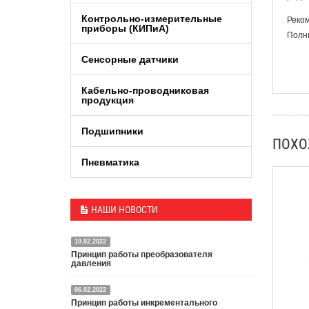
Контрольно-измерительные
Реком
приборы (КИПиA)
Полны
Сенсорные датчики
Кабельно-проводниковая
продукция
Подшипники
ПОХ
Пневматика
НАШИ НОВОСТИ
10.02.2022
Принцип работы преобразователя
давления
06.02.2022
Датчик или преобразователь давления — это
Принцип работы инкрементального
специальное устройство, преобразующее