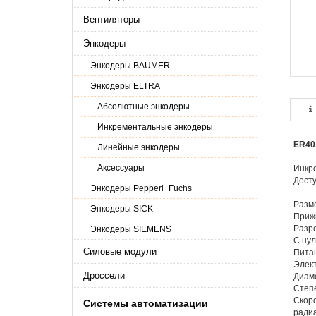
Вентиляторы
Энкодеры
Энкодеры BAUMER
Энкодеры ELTRA
Абсолютные энкодеры
Инкрементальные энкодеры
ER40
Линейные энкодеры
Аксессуары
Инкр
Досту
Энкодеры Pepperl+Fuchs
Разм
Энкодеры SICK
Приж
Разре
Энкодеры SIEMENS
С нул
Силовые модули
Питан
Элект
Дроссели
Диаме
Степе
Скоро
Системы автоматизации
радиа