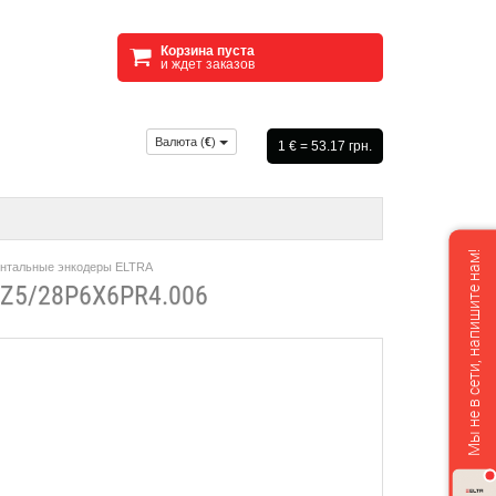
Корзина пуста
и ждет заказов
Валюта (
€
)
1 € = 53.17 грн.
Мы не в сети, напишите нам!
нтальные энкодеры ELTRA
5/28P6X6PR4.006