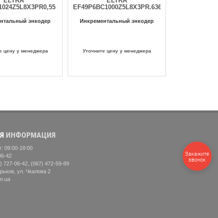
ELTRA
ELTRA
1024Z5L8X3PR0,55
EF49P6BC1000Z5L8X3PR.636
нтальный энкодер
Инкрементальный энкодер
е цену у менеджера
Уточните цену у менеджера
Я
ИНФОРМАЦИЯ
: 09:00-18:00
06-42
Закажите
звонок
) 727-06-42, (067) 472-59-89
рьков, ул. Чкалова 2
m.ua