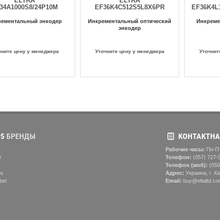
ELTRA
ELTRA
34A1000S8/24P10M
EF36K4C512S5L8X6PR
EF36K4L
рементальный энкодер
Инкрементальный оптический
Инкреме
энкодер
чните цену у менеджера
Уточните цену у менеджера
Уточнит
5
БРЕНДЫ
КОНТАКТНА
Рабочие часы:
Пн-Пт
r
Телефон:
(057) ‎727-
Телефон (моб):
(050
ns
Адрес:
Украина, г. Ха
bel
Email:
buy@eltaltd.co