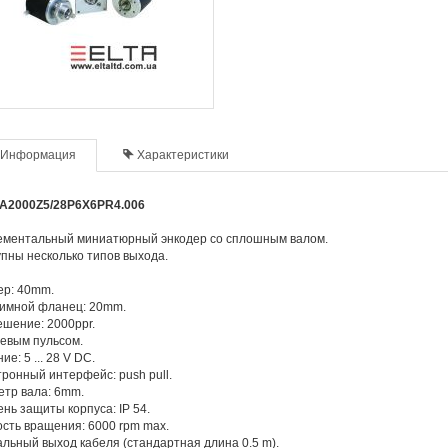
Информация
Характеристики
A2000Z5/28P6X6PR4.006
ементальный миниатюрный энкодер со сплошным валом.
пны несколько типов выхода.
ер: 40mm.
имной фланец: 20mm.
шение: 2000ppr.
евым пульсом.
ие: 5 ... 28 V DC.
ронный интерфейс: push pull.
тр вала: 6mm.
нь защиты корпуса: IP 54.
сть вращения: 6000 rpm max.
льный выход кабеля (стандартная длина 0.5 m).