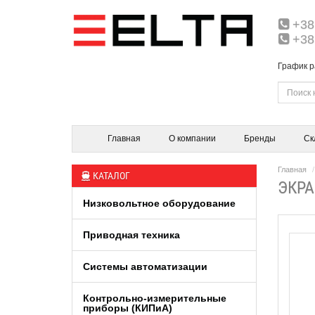
+38
+38
График р
Главная
О компании
Бренды
Ск
Главная
КАТАЛОГ
ЭКРА
Низковольтное оборудование
Приводная техника
Системы автоматизации
Контрольно-измерительные
приборы (КИПиA)