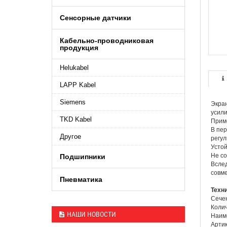
Сенсорные датчики
Кабельно-проводниковая
продукция
Helukabel
LAPP Kabel
Siemens
Экран
усили
TKD Kabel
Приме
В пер
Другое
регул
Устой
Не со
Подшипники
Вслед
совме
Пневматика
Техн
Сечен
Колич
НАШИ НОВОСТИ
Наим
Артик