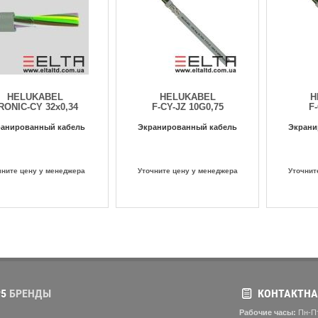
HELUKABEL
HELUKABEL
H
RONIC-CY 32х0,34
F-CY-JZ 10G0,75
F
анированный кабель
Экранированный кабель
Экрани
чните цену у менеджера
Уточните цену у менеджера
Уточнит
5
БРЕНДЫ
КОНТАКТНА
Рабочие часы:
Пн-Пт