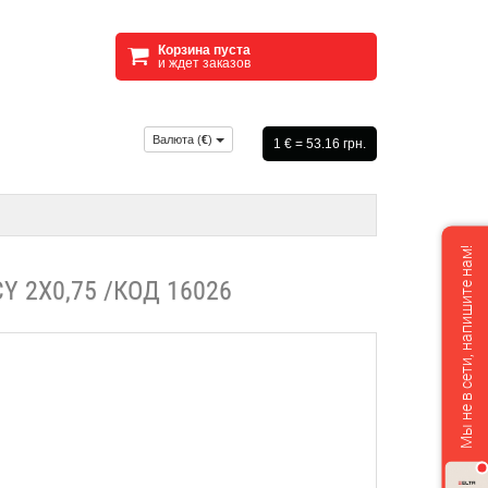
Корзина пуста
и ждет заказов
Валюта (
€
)
1 € = 53.16 грн.
Мы не в сети, напишите нам!
 2Х0,75 /КОД 16026