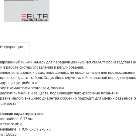
Информация
ированный гибкий кабель для передачи данных
TRONIC-CY
производства Hel
й в работе систем управления и регулирования.
няют во влажных и сухих помещениях, не предназначен для прокладывания 
вую очередь этот кабель Хелукабель служит для безотказной передачи данн
ирующих устройствах.
чив к химическим реагентам, маслам.
держит силикона и веществ, поражающих лакокрасочные покрытия.
ствие малого внешнего диаметра особенно подходит для мелких разъемов, 
стимость.
ические характеристики:
ие кабеля: 0,75мм
ество жил: 2
енование: TRONIC-CY 2х0,75
ул: 16026