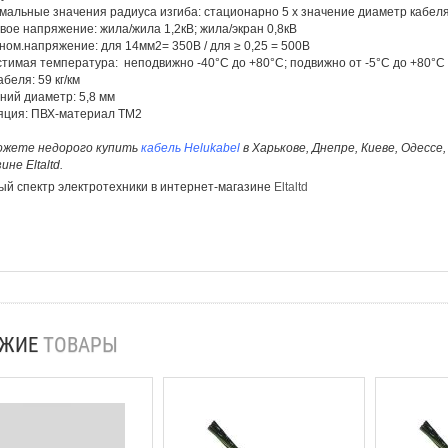
альные значения радиуса изгиба: стационарно 5 х значение диаметр кабеля
вое напряжение: жила/жила 1,2кВ; жила/экран 0,8кВ
ном.напряжение: для 14мм2= 350В / для ≥ 0,25 = 500В
тимая температура: неподвижно -40°С до +80°С; подвижно от -5°С до +80°С
абеля: 59 кг/км
ий диаметр: 5,8 мм
яция: ПВХ-материал ТМ2
ожете недорого купить
кабель Helukabel
в Харькове, Днепре, Киеве, Одессе
ине Eltaltd.
й спектр электротехники в интернет-магазине
Eltaltd
ОЖИЕ
ТОВАРЫ