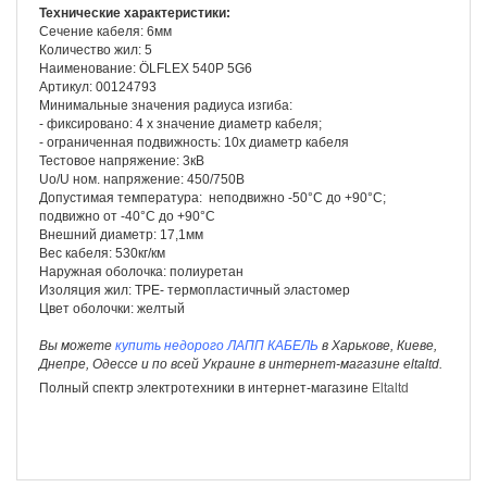
Технические характеристики:
Сечение кабеля: 6мм
Количество жил: 5
Наименование: ÖLFLEX 540P 5G6
Артикул: 00124793
Минимальные значения радиуса изгиба:
- фиксировано: 4 х значение диаметр кабеля;
- ограниченная подвижность: 10х диаметр кабеля
Тестовое напряжение: 3кВ
Uо/U ном. напряжение: 450/750В
Допустимая температура: неподвижно -50°С до +90°С;
подвижно от -40°С до +90°С
Внешний диаметр: 17,1мм
Вес кабеля: 530кг/км
Наружная оболочка: полиуретан
Изоляция жил: TPE- термопластичный эластомер
Цвет оболочки: желтый
Вы можете
купить недорого ЛАПП КАБЕЛЬ
в Харькове, Киеве,
Днепре, Одессе и по всей Украине в интернет-магазине eltaltd.
Полный спектр электротехники в интернет-магазине
Eltaltd