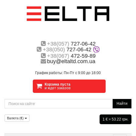
+38(057)
727-06-42
+38(050)
727-06-42
+38(067)
472-59-89
buy@eltaltd.com.ua
График работы: Пн-Пт с 9:00 до 18:00
Корзина пуста
и ждет заказов
Найти
Валюта (
€
)
1 € = 53.22 грн.