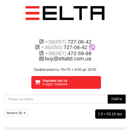
+38(057)
727-06-42
+38(050)
727-06-42
+38(067)
472-59-89
buy@eltaltd.com.ua
График работы: Пн-Пт с 9:00 до 18:00
Корзина пуста
и ждет заказов
Найти
Валюта (
€
)
1 € = 53.16 грн.