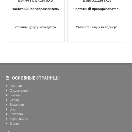
E84AVTCE7524SX0
ESMD112l4TXA
Частотный преобразователь
Частотный преобразователь
Уточните цену у менеджера
Уточните цену у менеджера
ОСНОВНЫЕ
СТРАНИЦЫ
Главная
О компании
Бренды
Склад
Вакансии
Блог
Контакты
Карта сайта
Видео