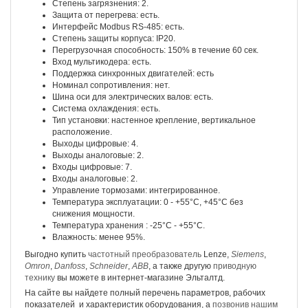
Степень загрязнения: 2.
Защита от перегрева: есть.
Интерфейс Modbus RS-485: есть.
Степень защиты корпуса: IP20.
Перегрузочная способность: 150% в течение 60 сек.
Вход мультикодера: есть.
Поддержка синхронных двигателей: есть
Номинал сопротивления: нет.
Шина оси для электрических валов: есть.
Система охлаждения: есть.
Тип установки: настенное крепление, вертикальное
расположение.
Выходы цифровые: 4.
Выходы аналоговые: 2.
Входы цифровые: 7.
Входы аналоговые: 2.
Управление тормозами: интегрированное.
Температура эксплуатации: 0 - +55°С, +45°С без
снижения мощности.
Температура хранения : -25°С - +55°С.
Влажность: менее 95%.
Выгодно купить
частотный преобразователь
Lenze,
Siemens
,
Omron
,
Danfoss
,
Schneider
,
ABB
, а также другую
приводную
технику
вы можете в интернет-магазине Эльталтд.
На сайте вы найдете полный перечень параметров, рабочих
показателей и характеристик оборудования, а
позвонив нашим