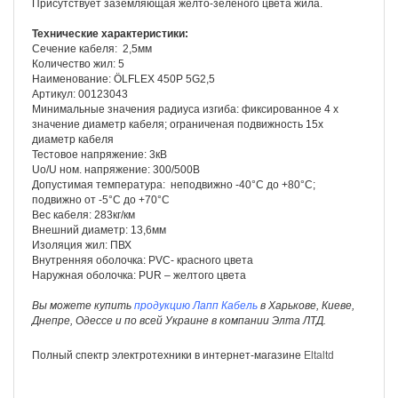
Присутствует заземляющая желто-зеленого цвета жила.
Технические характеристики:
Сечение кабеля: 2,5мм
Количество жил: 5
Наименование: ÖLFLEX 450P 5G2,5
Артикул: 00123043
Минимальные значения радиуса изгиба: фиксированное 4 х
значение диаметр кабеля; ограниченая подвижность 15х
диаметр кабеля
Тестовое напряжение: 3кВ
Uо/U ном. напряжение: 300/500В
Допустимая температура: неподвижно -40°С до +80°С;
подвижно от -5°С до +70°С
Вес кабеля: 283кг/км
Внешний диаметр: 13,6мм
Изоляция жил: ПВХ
Внутренняя оболочка: PVC- красного цвета
Наружная оболочка: PUR – желтого цвета
Вы можете купить
продукцию Лапп Кабель
в Харькове, Киеве,
Днепре, Одессе и по всей Украине в компании Элта ЛТД.
Полный спектр электротехники в интернет-магазине
Eltaltd