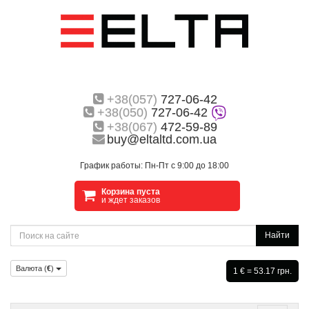
+38(057)
727-06-42
+38(050)
727-06-42
+38(067)
472-59-89
buy@eltaltd.com.ua
График работы: Пн-Пт с 9:00 до 18:00
Корзина пуста
и ждет заказов
Найти
Валюта (
€
)
1 € = 53.17 грн.