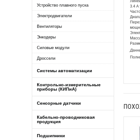
Линей
Устройство плавного пуска
3.4 А
Часто
Электродвигатели
Диапа
Перех
Вентиляторы
мощно
Элект
Энкодеры
Масса
Разме
Силовые модули
Данн
Полны
Дроссели
Системы автоматизации
Контрольно-измерительные
приборы (КИПиA)
Сенсорные датчики
ПОХ
Кабельно-проводниковая
продукция
Подшипники