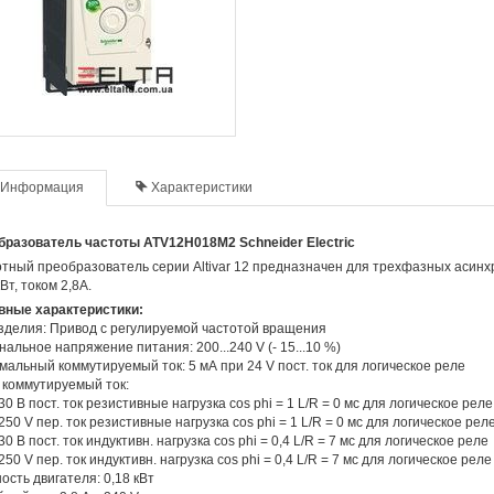
Информация
Характеристики
бразователь частоты ATV12H018M2 Schneider Electric
тный преобразователь серии Altivar 12 предназначен для трехфазных асинх
кВт, током 2,8А.
вные характеристики:
зделия: Привод с регулируемой частотой вращения
альное напряжение питания: 200...240 V (- 15...10 %)
альный коммутируемый ток: 5 мА при 24 V пост. ток для логическое реле
 коммутируемый ток:
 30 В пост. ток резистивные нагрузка cos phi = 1 L/R = 0 мс для логическое реле
 250 V пер. ток резистивные нагрузка cos phi = 1 L/R = 0 мс для логическое рел
 30 В пост. ток индуктивн. нагрузка cos phi = 0,4 L/R = 7 мс для логическое реле
 250 V пер. ток индуктивн. нагрузка cos phi = 0,4 L/R = 7 мс для логическое реле
сть двигателя: 0,18 кВт