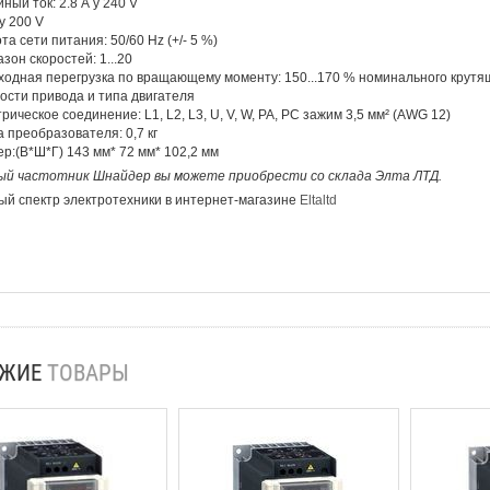
ный ток: 2.8 А у 240 V
 у 200 V
та сети питания: 50/60 Hz (+/- 5 %)
зон скоростей: 1...20
одная перегрузка по вращающему моменту: 150...170 % номинального крутя
сти привода и типа двигателя
рическое соединение: L1, L2, L3, U, V, W, PA, PC зажим 3,5 мм² (AWG 12)
 преобразователя: 0,7 кг
р:(В*Ш*Г) 143 мм* 72 мм* 102,2 мм
ый частотник Шнайдер
вы можете приобрести со склада Элта ЛТД.
й спектр электротехники в интернет-магазине
Eltaltd
ОЖИЕ
ТОВАРЫ