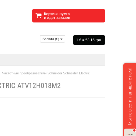
Корзина пуста
и ждет заказов
Валюта (
€
)
1 € = 53.16 грн.
Мы не в сети, напишите нам!
Частотные преобразователи Schneider Schneider Electric
TRIC ATV12H018M2