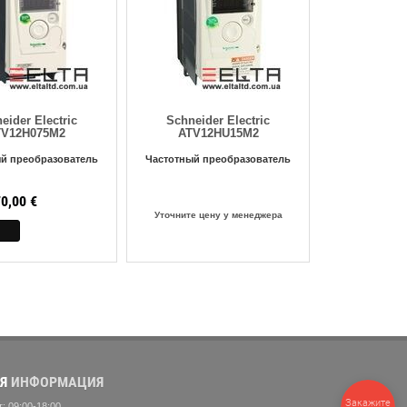
eider Electric
Schneider Electric
TV12H075M2
ATV12HU15M2
й преобразователь
Частотный преобразователь
0,00
€
Уточните цену у менеджера
Я
ИНФОРМАЦИЯ
Закажите
: 09:00-18:00