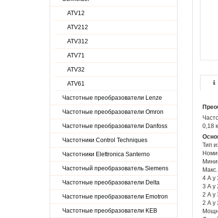
ATV12
ATV212
ATV312
ATV71
ATV32
ATV61
Частотные преобразователи Lenze
Прео
Частотные преобразователи Omron
Часто
Частотные преобразователи Danfoss
0,18 
Осно
Частотники Control Techniques
Тип и
Номин
Частотники Elettronica Santerno
Миним
Частотный преобразователь Siemens
Макс.
4 А у
Частотные преобразователи Delta
3 А у
2 А у
Частотные преобразователи Emotron
2 А у
Частотные преобразователи KEB
Мощно