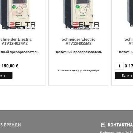
chneider Electric
Schneider Electric
Schn
ATV12H037M2
ATV12H055M2
A
отный преобразователь
Частотный преобразователь
Частотны
150,00
€
17
X
X
Уточните цену у менеджера
5
БРЕНДЫ
КОНТАКТНА
Рабочие часы:
Пн-Пт