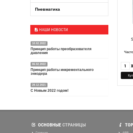
Пневматика
НАШИ НОВОСТИ
S
10.02.2022
Принцип работы преобразователя
Част
давления
06.02.2022
Датчик или преобразователь давления — это
Принцип работы инкрементального
специальное устройство, преобразующее
энкодера
давление среды в пропорциональный
электрический сигнал.
28.12.2021
Энкодер представляет собой специальный датчик,
Подробнее
С Новым 2022 годом!
преобразующий угловое перемещение в
электрический сигнал.
С Новым 2022 годом и Рождеством Христовым,
Подробнее
дорогие друзья и партнёры!
Подробнее
ОСНОВНЫЕ
СТРАНИЦЫ
ТОР
Главная
ABB