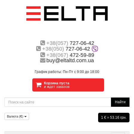
+38(057)
727-06-42
+38(050)
727-06-42
+38(067)
472-59-89
buy@eltaltd.com.ua
График работы: Пн-Пт с 9:00 до 18:00
Корзина пуста
и ждет заказов
Найти
Валюта (
€
)
1 € = 53.16 грн.