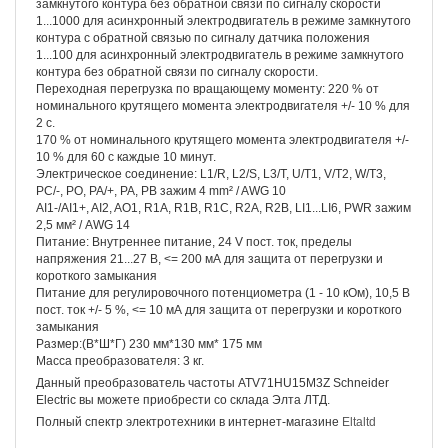
замкнутого контура без обратной связи по сигналу скорости
1...1000 для асинхронный электродвигатель в режиме замкнутого
контура с обратной связью по сигналу датчика положения
1...100 для асинхронный электродвигатель в режиме замкнутого
контура без обратной связи по сигналу скорости.
Переходная перегрузка по вращающему моменту: 220 % от
номинального крутящего момента электродвигателя +/- 10 % для
2 с.
170 % от номинального крутящего момента электродвигателя +/-
10 % для 60 с каждые 10 минут.
Электрическое соединение: L1/R, L2/S, L3/T, U/T1, V/T2, W/T3,
PC/-, PO, PA/+, PA, PB зажим 4 mm² / AWG 10
AI1-/AI1+, AI2, AO1, R1A, R1B, R1C, R2A, R2B, LI1...LI6, PWR зажим
2,5 мм² / AWG 14
Питание: Внутреннее питание, 24 V пост. ток, пределы
напряжения 21...27 В, <= 200 мА для защита от перегрузки и
короткого замыкания
Питание для регулировочного потенциометра (1 - 10 кОм), 10,5 В
пост. ток +/- 5 %, <= 10 мА для защита от перегрузки и короткого
замыкания
Размер:(В*Ш*Г) 230 мм*130 мм* 175 мм
Масса преобразователя: 3 кг.
Данный преобразователь частоты ATV71HU15M3Z Schneider
Electric вы можете приобрести со склада Элта ЛТД.
Полный спектр электротехники в интернет-магазине
Eltaltd