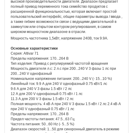
высокой производительности двигателя. Диапазон предлагает
полный привод переменного тока семейство продуктов с
расширенной функциональностью, которая включает простой
пользовательский интерфейс, общие параметры вывода / ввода ,
а также гибкие возможности связи с ведущими двигательной в
замкнутом или открытом контуром регулирования, в самом
широком мощностном диапазоне в отрасли.
Мощность частотника 1,5кВт, напряжение 240В, ток 9.9А.
Основные характеристики
Серия: Altivar 71
Пределы напряжения: 170...264 В
Тип изделия: Привод с регулируемой частотой вращения
Мощность двигателя л.с: 2 л.с при 200...240 V 3 фазы 1 лс при
200...240 V однофазный
Номинальное напряжение питания: 200...240 V (- 15...10 %)
Линейный ток: 9.9 А для 240 V однофазный 0.75 кВт/1 лс
9.6 А для 240 V 3 фазы 1.5 кВт / 2 лс
12 А для 200 V однофазный 0.75 кВт / 1 лс
11.3 А для 200 V 3 фазы 1.5 кВт / 2 лс
Полная мощность: 4 кВ·А при 240 V 3 фазы 1.5 кВт / 2 лс 2.4 кВ·А
при 240 V однофазный 0.75 кВт / 1 лс
Пределы напряжения: 170...264 В
Придел частоты питания: 47.5...63 Гц
Частота питания: 50...60 Hz (- 5...5 %)
Диапазон скоростей: 1...50 для синхронный двигатель в режиме