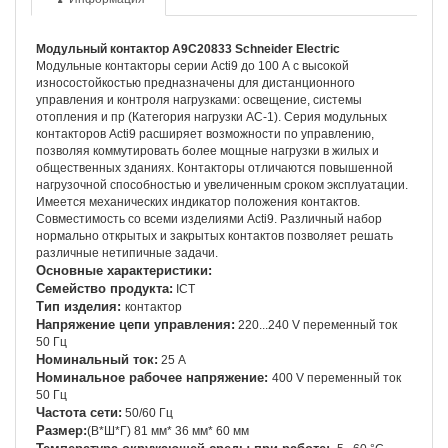
Модульный контактор A9C20833
Schneider
Electric
Модульные контакторы серии Acti9 до 100 А с высокой
износостойкостью предназначены для дистанционного
управления и контроля нагрузками: освещение, системы
отопления и пр (Категория нагрузки АС-1). Серия модульных
контакторов Acti9 расширяет возможности по управлению,
позволяя коммутировать более мощные нагрузки в жилых и
общественных зданиях. Контакторы отличаются повышенной
нагрузочной способностью и увеличенным сроком эксплуатации.
Имеется механических индикатор положения контактов.
Совместимость со всеми изделиями Acti9. Различный набор
нормально открытых и закрытых контактов позволяет решать
различные нетипичные задачи.
Основные характеристики:
Семейство продукта:
IСT
Тип изделия:
контактор
Напряжение цепи управления:
220...240 V переменный ток
50 Гц
Номинальный ток:
25 А
Номинальное рабочее напряжение:
400 V переменный ток
50 Гц
Частота сети:
50/60 Гц
Размер:
(В*Ш*Г) 81 мм* 36 мм*
60 мм