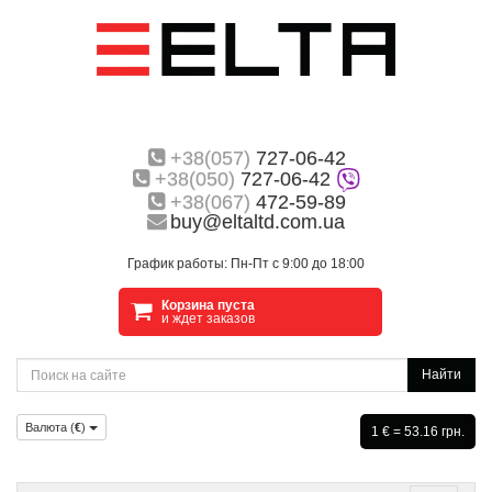
+38(057)
727-06-42
+38(050)
727-06-42
+38(067)
472-59-89
buy@eltaltd.com.ua
График работы: Пн-Пт с 9:00 до 18:00
Корзина пуста
и ждет заказов
Найти
Валюта (
€
)
1 € = 53.16 грн.