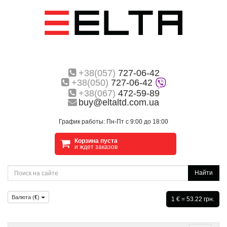
+38(057)
727-06-42
+38(050)
727-06-42
+38(067)
472-59-89
buy@eltaltd.com.ua
График работы: Пн-Пт с 9:00 до 18:00
Корзина пуста
и ждет заказов
Найти
Валюта (
€
)
1 € = 53.22 грн.