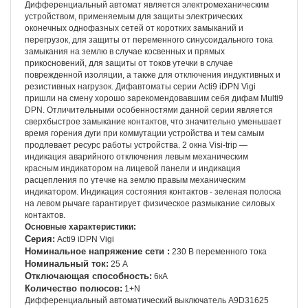
Дифференциальный автомат является электромеханическим
устройством, применяемым для защиты электрических
оконечных однофазных сетей от коротких замыканий и
перегрузок, для защиты от переменного синусоидального тока
замыкания на землю в случае косвенных и прямых
прикосновений, для защиты от токов утечки в случае
поврежденной изоляции, а также для отключения индуктивных и
резистивных нагрузок. Дифавтоматы серии Acti9 iDPN Vigi
пришли на смену хорошо зарекомендовавшим себя дифам Multi9
DPN. Отличительными особенностями данной серии является
сверхбыстрое замыкание контактов, что значительно уменьшает
время горения дуги при коммутации устройства и тем самым
продлевает ресурс работы устройства. 2 окна Visi-trip —
индикация аварийного отключения левым механическим
красным индикатором на лицевой панели и индикация
расцепления по утечке на землю правым механическим
индикатором. Индикация состояния контактов - зеленая полоска
на левом рычаге гарантирует физическое размыкание силовых
контактов.
Основные характеристики:
Серия:
Acti9 iDPN Vigi
Номинальное напряжение сети :
230 В переменного тока
Номинальный ток:
25 А
Отключающая способность:
6кА
Количество полюсов:
1+N
Дифференциальный автоматический выключатель A9D31625