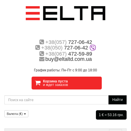
+38(057)
727-06-42
+38(050)
727-06-42
+38(067)
472-59-89
buy@eltaltd.com.ua
График работы: Пн-Пт с 9:00 до 18:00
Корзина пуста
и ждет заказов
Найти
Валюта (
€
)
1 € = 53.16 грн.