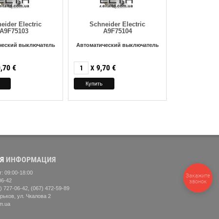
eider Electric
Schneider Electric
A9F75103
A9F75104
ческий выключатель
Автоматический выключатель
,70
€
9,70
€
X
Я
ИНФОРМАЦИЯ
: 09:00-18:00
Закажите
06-42
звонок
) 727-06-42, (067) 472-59-89
рьков, ул. Чкалова 2
m.ua