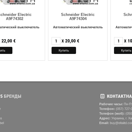
chneider Electric
Schneider Electric
Schn
A9F74302
A9F74304
атический выключатель
Автоматический выключатель
Автомати
22,00
€
20,00
€
10
X
X
X
5
БРЕНДЫ
КОНТАКТНА
Рабочие часы:
Пн-Пт
r
Телефон:
(057) ‎727-
Телефон (моб):
(050
ns
Адрес:
Украина, г. Ха
bel
Email:
buy@eltaltd.co