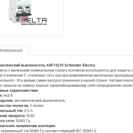
Информация
матический выключатель
A9
F74270
Schneider
Electric
аты с маленьким номинальным током в основном используются для защиты с
й отключения C отключают сеть при кратковременном увеличении проходящего
ального. Эта кривая самая распространенная в нашей стране. Автоматически
ric пришли на замену хорошо зарекомендовавшему себя оборудованию серии M
вные характеристики:
я:
Acti 9
изделия:
автоматический выключатель
чество полюсов:
2 полюс
нальный ток:
0,5 А
ание продукта:
IC60
та сети:
50/60 Гц
нальное напряжение изоляции:
 переменный ток 50/60 Гц соответствующий IEC 60947-2