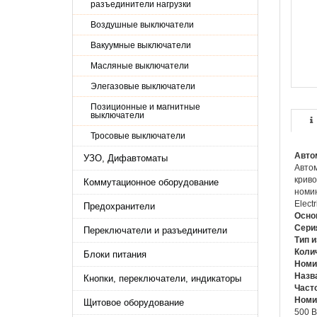
разъединители нагрузки
Воздушные выключатели
Вакуумные выключатели
Масляные выключатели
Элегазовые выключатели
Позиционные и магнитные
выключатели
Тросовые выключатели
Авто
УЗО, Дифавтоматы
Автом
криво
Коммутационное оборудование
номин
Elect
Предохранители
Осно
Сери
Переключатели и разъединители
Тип 
Коли
Блоки питания
Номи
Назв
Кнопки, переключатели, индикаторы
Часто
Номи
Щитовое оборудование
500 В