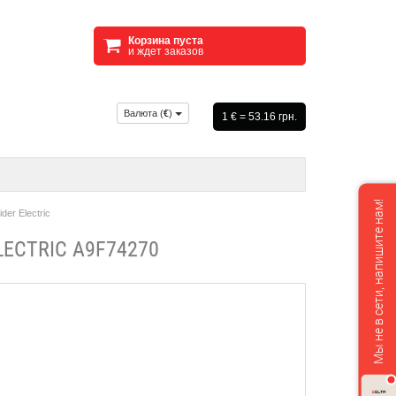
Корзина пуста
и ждет заказов
Валюта (
€
)
1 € = 53.16 грн.
Мы не в сети, напишите нам!
er Electric
ECTRIC A9F74270