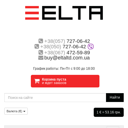
+38(057)
727-06-42
+38(050)
727-06-42
+38(067)
472-59-89
buy@eltaltd.com.ua
График работы: Пн-Пт с 9:00 до 18:00
Корзина пуста
и ждет заказов
Найти
Валюта (
€
)
1 € = 53.16 грн.