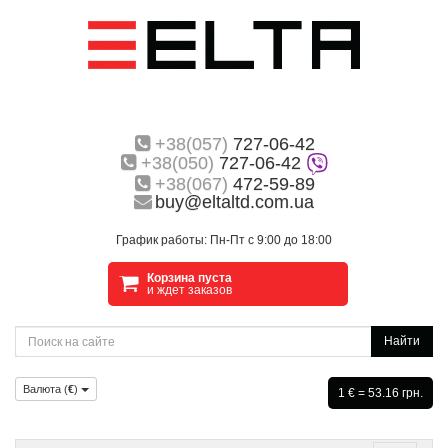
+38(057)
727-06-42
+38(050)
727-06-42
+38(067)
472-59-89
buy@eltaltd.com.ua
График работы: Пн-Пт с 9:00 до 18:00
Корзина пуста
и ждет заказов
Найти
Валюта (
€
)
1 € = 53.16 грн.