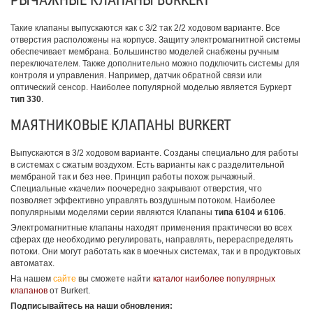
Такие клапаны выпускаются как с 3/2 так 2/2 ходовом варианте. Все
отверстия расположены на корпусе. Защиту электромагнитной системы
обеспечивает мембрана. Большинство моделей снабжены ручным
переключателем. Также дополнительно можно подключить системы для
контроля и управления. Например, датчик обратной связи или
оптический сенсор. Наиболее популярной моделью является Буркерт
тип 330
.
МАЯТНИКОВЫЕ КЛАПАНЫ BURKERT
Выпускаются в 3/2 ходовом варианте. Созданы специально для работы
в системах с сжатым воздухом. Есть варианты как с разделительной
мембраной так и без нее. Принцип работы похож рычажный.
Специальные «качели» поочередно закрывают отверстия, что
позволяет эффективно управлять воздушным потоком. Наиболее
популярными моделями серии являются Клапаны
типа 6104 и 6106
.
Электромагнитные клапаны находят применения практически во всех
сферах где необходимо регулировать, направлять, перераспределять
потоки. Они могут работать как в моечных системах, так и в продуктовых
автоматах.
На нашем
сайте
вы сможете найти
каталог наиболее популярных
клапанов
от Burkert.
Подписывайтесь на наши обновления: