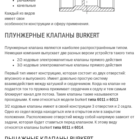
рычажные
качельные
Каждый из видов
имеет свои
особенности конструкции и сферу применения.
ПЛУНЖЕРНЫЕ КЛАПАНЫ BURKERT
Плунжерные клапана являются наиболее распространённым типом.
Немецкая компания выпускает две разных версии устройств такого типа
2/2-ходовые электромагнитные клапаны прямого действия
3/2-ходовые электромагнитные клапаны прямого действия
Первый тип имеет конструкцию, которая состоит из двух отверстий:
впускного и выпускного. Имеет довольно простую систему
взаимодействия между катушкой и сердечником. Когда на клапан не
подается ток то пружина прижимает сердечник к седлу и тем самым
блокирует канал для потока. Такие клапаны также называеются
проходными. К ним относяться модели burkert
типа
6011
и
6013
3/2 ходовые клапаны имеют в своей конструкции 3 отверстия и 2 седла.
Одно из седел всегда находиться или в открытом или в закрытом
положении. Расположение отверстий между собой напрямую зависит от
задачи, которая будет ставиться перед клапаном. К этому виду
относятся клапаны burkert
типа
6011
и
6014
.
РЫЧАЖНЫЕ КЛАПАНЫ BURKERT