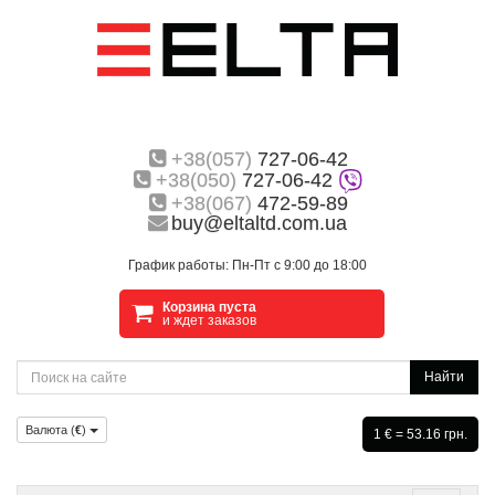
+38(057)
727-06-42
+38(050)
727-06-42
+38(067)
472-59-89
buy@eltaltd.com.ua
График работы: Пн-Пт с 9:00 до 18:00
Корзина пуста
и ждет заказов
Найти
Валюта (
€
)
1 € = 53.16 грн.