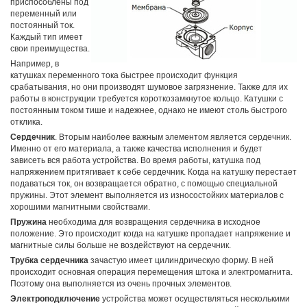
приспособлены под
переменный или
постоянный ток.
Каждый тип имеет
свои преимущества.
Например, в
катушках переменного тока быстрее происходит функция
срабатывания, но они производят шумовое загрязнение. Также для их
работы в конструкции требуется короткозамкнутое кольцо. Катушки с
постоянным током тише и надежнее, однако не имеют столь быстрого
отклика.
Сердечник
. Вторым наиболее важным элементом является сердечник.
Именно от его материала, а также качества исполнения и будет
зависеть вся работа устройства. Во время работы, катушка под
напряжением притягивает к себе сердечник. Когда на катушку перестает
подаваться ток, он возвращается обратно, с помощью специальной
пружины. Этот элемент выполняется из износостойких материалов с
хорошими магнитными свойствами.
Пружина
необходима для возвращения сердечника в исходное
положение. Это происходит когда на катушке пропадает напряжение и
магнитные силы больше не воздействуют на сердечник.
Трубка сердечника
зачастую имеет цилиндрическую форму. В ней
происходит основная операция перемещения штока и электромагнита.
Поэтому она выполняется из очень прочных элементов.
Электроподключение
устройства может осуществляться несколькими