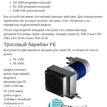
EH 30M (инкрементальный)
EL 53B (инкрементальный)
EAM 53B (абсолютный)
Все устройства имеют оптический принцип действия. Для определения,
характеристик, которые получит система, стоит посмотреть на
параметры подключаемой модели.
После подсоединяя энкодера к катушке к его заказному коду
добавляется номер серии, например, энкодер серии EL 53B станет FEL
53B, а EH 30 M станет FEH 30 M.
Тросовый барабан FE
Выпускается два варианта катушки для серии FE, отличаются они по
длине:
FE 1500
FE 4000
Цифра означает
длину хода каждой
модели в
миллиметрах FE
1500=1500 мм.
FE 1500 имеет
длину хода в
1500мм и линейную
погрешность в