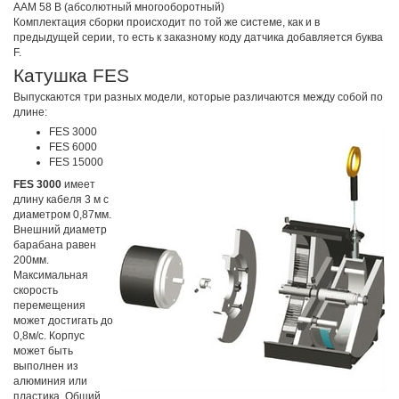
AAM 58 B (абсолютный многооборотный)
Комплектация сборки происходит по той же системе, как и в
предыдущей серии, то есть к заказному коду датчика добавляется буква
F.
Катушка FES
Выпускаются три разных модели, которые различаются между собой по
длине:
FES 3000
FES 6000
FES 15000
FES 3000
имеет
длину кабеля 3 м с
диаметром 0,87мм.
Внешний диаметр
барабана равен
200мм.
Максимальная
скорость
перемещения
может достигать до
0,8м/с. Корпус
может быть
выполнен из
алюминия или
пластика. Общий