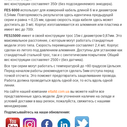
вес конструкции составляет 350г (без подсоединяемого энкодера).
FES 6000
использует для измерений кабель длиной 6 м и диаметром
0,54мм. Повторяемость результатов здесь идентична предыдущей
серии и равна +-0,15 мм, однако скорость хода кабеля здесь может
достигать до 3 м/с. Корпус изготавливается из алюминия или пластика и
имеет вес до 700г.
FES15000
имеет в своей конструкции трос 15м с диаметром 0,87мм. Это
максимальное расстояние, с которым могут работать стандартные
модели этого типа. Скорость перемещения составляет 2,4 м/с. Корпус
сделан из литого под давлением алюминия. Доступны для установки как
стандартный стальной трос, так и с синтетическим покрытием. Общий
вес конструкции составляет 2500 г (без датчика).
Все три серии могут работать с температурой до +80 градусов Цельсия.
Перед началом работы рекомендуется сделать 5мм отступа перед
точкой отсчета. Это поможет предотвратить защелкивание провода.
Работа должна проводиться вдоль одной оси, то есть вдоль одной
линии.
На сайте нашей компании
eltaltd.com.ua
вы можете найти все
представленные здесь модели. Для уточнения наличие на складе и
условий доставки в ваш регион, пожалуйста, свяжитесь с нашими
менеджерами.
Подписывайтесь на наши обновления: