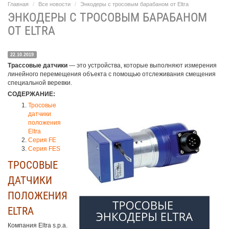
Главная
Все новости
Энкодеры с тросовым барабаном от Eltra
ЭНКОДЕРЫ С ТРОСОВЫМ БАРАБАНОМ
ОТ ELTRA
22.10.2019
Трассовые датчики
— это устройства, которые выполняют измерения
линейного перемещения объекта с помощью отслеживания смещения
специальной веревки.
СОДЕРЖАНИЕ:
Тросовые
датчики
положения
Eltra
Серия FE
Серия FES
ТРОСОВЫЕ
ДАТЧИКИ
ПОЛОЖЕНИЯ
ELTRA
Компания Eltra s.p.a.