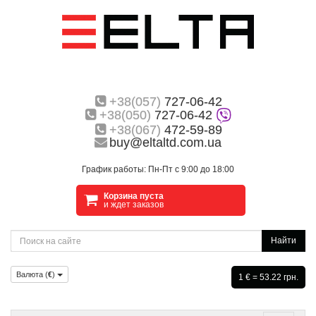
+38(057)
727-06-42
+38(050)
727-06-42
+38(067)
472-59-89
buy@eltaltd.com.ua
График работы: Пн-Пт с 9:00 до 18:00
Корзина пуста
и ждет заказов
Найти
Валюта (
€
)
1 € = 53.22 грн.