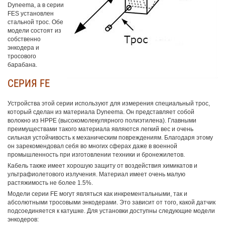
Dyneema, а в серии
FES установлен
стальной трос. Обе
модели состоят из
собственно
энкодера и
тросового
барабана.
СЕРИЯ FE
Устройства этой серии используют для измерения специальный трос,
который сделан из материала Dyneema. Он представляет собой
волокно из HPPE (высокомолекулярного полиэтилена). Главными
преимуществами такого материала являются легкий вес и очень
сильная устойчивость к механическим повреждениям. Благодаря этому
он зарекомендовал себя во многих сферах даже в военной
промышленность при изготовлении техники и бронежилетов.
Кабель также имеет хорошую защиту от воздействия химикатов и
ультрафиолетового излучения. Материал имеет очень малую
растяжимость не более 1.5%.
Модели серии FE могут являться как инкрементальными, так и
абсолютными тросовыми энкодерами. Это зависит от того, какой датчик
подсоединяется к катушке. Для установки доступны следующие модели
энкодеров: