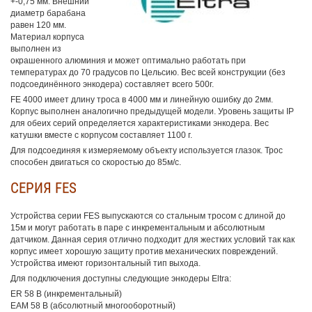
+-0,75 мм. Внешний
диаметр барабана
равен 120 мм.
Материал корпуса
выполнен из
окрашенного алюминия и может оптимально работать при
температурах до 70 градусов по Цельсию. Вес всей конструкции (без
подсоединённого энкодера) составляет всего 500г.
FE 4000 имеет длину троса в 4000 мм и линейную ошибку до 2мм.
Корпус выполнен аналогично предыдущей модели. Уровень защиты IP
для обеих серий определяется характеристиками энкодера. Вес
катушки вместе с корпусом составляет 1100 г.
Для подсоединяя к измеряемому объекту используется глазок. Трос
способен двигаться со скоростью до 85м/с.
СЕРИЯ FES
Устройства серии FES выпускаются со стальным тросом с длиной до
15м и могут работать в паре с инкрементальным и абсолютным
датчиком. Данная серия отлично подходит для жестких условий так как
корпус имеет хорошую защиту против механических повреждений.
Устройства имеют горизонтальный тип выхода.
Для подключения доступны следующие энкодеры Eltra:
ER 58 B (инкрементальный)
EAM 58 B (абсолютный многооборотный)