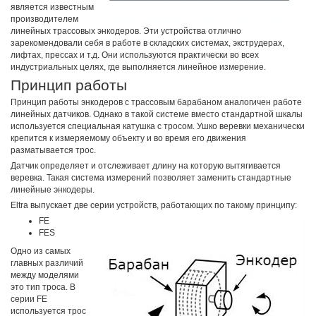
является известным
производителем
линейных трассовых энкодеров. Эти устройства отлично
зарекомендовали себя в работе в складских системах, экструдерах,
лифтах, прессах и т.д. Они используются практически во всех
индустриальных целях, где выполняется линейное измерение.
Принцип работы
Принцип работы энкодеров с трассовым барабаном аналогичен работе
линейных датчиков. Однако в такой системе вместо стандартной шкалы
используется специальная катушка с тросом. Ушко веревки механически
крепится к измеряемому объекту и во время его движения
разматывается трос.
Датчик определяет и отслеживает длину на которую вытягивается
веревка. Такая система измерений позволяет заменить стандартные
линейные энкодеры.
Eltra выпускает две серии устройств, работающих по такому принципу:
FE
FES
Одно из самых
главных различий
между моделями
это тип троса. В
серии FE
используется трос