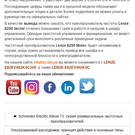
4
- Класс напряжения. Существует две версии 2-230/240 В и 4- 400/500 В
Последующие цифры также как и в прошлой модели обозначают
дополнительные опции и детали. Более подробнее их можно узнать в
руководстве на официальных сайтах.
В качестве
вывода
можно сказать, что преобразователь частоты
Lenze
8200 Vector
отлично показывает себя в работе и нагрузке в шкафу
управления. Обладая простотой управления и функционалом, он может
длительный срок выполнять различные приводные задачи.
Частотный преобразователь
Lenze 8200 Motec
будет незаменим в
случае, когда нужно устанавливать привод вне шкафа и в
непосредственной близозсти к электродвигателю.
На нашем сайте
eltaltd.com.ua
вы можете ознакомится с
LENZE
E82EV402K4C200
, а также
LENZE E82EV402K4C
.
Подписывайтесь на наши обновления:
Schneider Electric Altivar 71: серия универсальных частотных
преобразователей.
Ультразвуковой расходомер: принцип действия и основные типы.