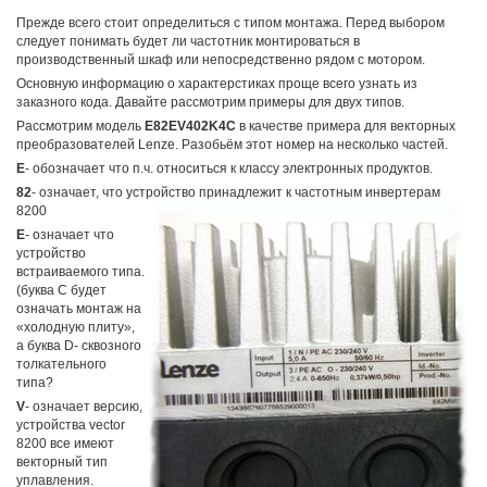
Прежде всего стоит определиться с типом монтажа. Перед выбором
следует понимать будет ли частотник монтироваться в
производственный шкаф или непосредственно рядом с мотором.
Основную информацию о характерстиках проще всего узнать из
заказного кода. Давайте рассмотрим примеры для двух типов.
Рассмотрим модель
E82EV402K4C
в качестве примера для векторных
преобразователей Lenze. Разобьём этот номер на несколько частей.
Е
- обозначает что п.ч. относиться к классу электронных продуктов.
82
- означает, что устройство принадлежит к частотным инвертерам
8200
E
- означает что
устройство
встраиваемого типа.
(буква C будет
означать монтаж на
«холодную плиту»,
а буква D- сквозного
толкательного
типа?
V
- означает версию,
устройства vector
8200 все имеют
векторный тип
уплавления.