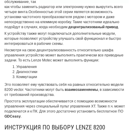
обслуживание, так
как чтобы заменить радиатор или электронику нужно выкрутить всего
четыре винта.Особенностью этой серии является возможность
установки частотного преобразователя рядом с мотором и даже
непосредственно на клеммную коробку. Такие частотники идеально
подойдут в случаях, когда необходим
децентрализованый привод
.
К устройству также могут подключаться дополнительные модули,
которые позволяют устройству улучшать свой функционал и быстро
интегрироваться в рабочие схемы.
Несмотря на свою децентрализованность относительно шкафа
управления устройство может выполнять практически все приводные
задачи. То есть Lenze Motec может выполнять функции:
Управления
Диагностики
Коммутации
Это позволяет ему чувствовать себя на равных относительно модели
8200 vector. Частотники могут быть
взаимозаменяемы
, в зависимости
от требований производства.
Простота эксплуатации обеспечивается с помощюю возможности
управления через специальный пульт управления XT. Также п.ч. может
подключатся и к ПК. Для этого достаточно установить бесплатное ПО
GDCeasy
.
ИНСТРУКЦИЯ ПО ВЫБОРУ LENZE 8200