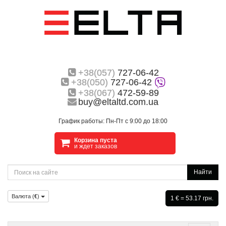
+38(057)
727-06-42
+38(050)
727-06-42
+38(067)
472-59-89
buy@eltaltd.com.ua
График работы: Пн-Пт с 9:00 до 18:00
Корзина пуста
и ждет заказов
Найти
Валюта (
€
)
1 € = 53.17 грн.