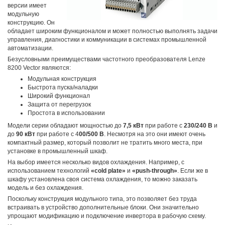
версии имеет
модульную
конструкцию. Он
обладает широким функционалом и может полностью выполнять задачи
управления, диагностики и коммуникации в системах промышленной
автоматизации.
Безусловными преимуществами частотного преобразователя Lenze
8200 Vector являются:
Модульная конструкция
Быстрота пуска/наладки
Широкий функционал
Защита от перегрузок
Простота в использовании
Модели серии обладают мощностью до
7,5 кВт
при работе с
230/240 В
и
до
90 кВт
при работе с 4
00/500 В
. Несмотря на это они имеют очень
компактный размер, который позволит не тратить много места, при
установке в промышленный шкаф.
На выбор имеется несколько видов охлаждения. Например, с
использованием технологий
«cold plate»
и
«push-through»
. Если же в
шкафу установлена своя система охлаждения, то можно заказать
модель и без охлаждения.
Поскольку конструкция модульного типа, это позволяет без труда
встраивать в устройство дополнительные блоки. Они значительно
упрощают модификацию и подключение инвертора в рабочую схему.