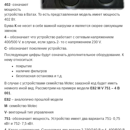
402
- означают
мощность
устройства в Ватах. То есть представленная модель имеет мощность
402 Вт.
Буква
К
не несет в себе важной нагрузки и является скорее связующим
звеном.
4
– обозначает что устройство работает с сетевым напряжением
400/500 V. в случае, если здесь 2- то с напряжением 230 V.
С
- обозначает поколение устройства.
Последующие цифры будут означать дополнительное оборудование. К
нему относиться:
покрытие
наличие фильтров
безопасная остановка и т.д.
В случае с устройствами семейства Motec заказной код будет иметь
немного иной вид. Рассмотрим на примере модели
E82 M V 751 – 4 B
001
.
E82
– аналогично прошлой модели
M
- семейство Motec
V
- векторный тип управления
751
- обозначает мощность. Устройство имеет два варианта 751- 0,75
кВт и 752- 7,5 кВт.