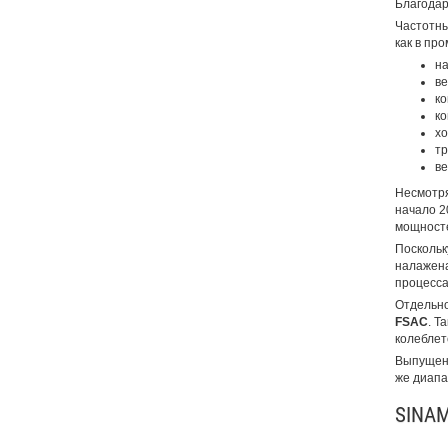
Благодар
Частотны
как в пр
на
ве
ко
ко
хо
тр
ве
Несмотря
начало 2
мощносте
Поскольк
налажена
процесса
Отдельно
FSAC
. Т
колеблет
Выпущенн
же диапа
SINAM