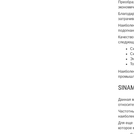
Преобраз
экономич
Благодар
затрачив
Наиболее
подогнан
Качество
следующи
Си
Си
Эн
То
Наиболее
промышл
SINAM
Данная м
относите
Частотны
наиболее
Для еще 
которое 