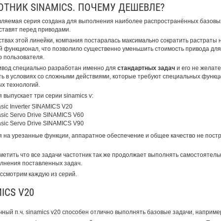
ОТНИК SINAMICS. ПОЧЕМУ ДЕШЕВЛЕ?
ляемая серия создана для выполнения наиболее распространённых базовых
ставят перед приводами.
ствах этой линейки, компания постаралась максимально сократить растраты 
 функционал, что позволило существенно уменьшить стоимость привода для
о пользователя.
ивод специально разработан именно для
стандартных задач
и его не желат
ь в условиях со сложными действиями, которые требуют специальных функц
х технологий.
 выпускает три серии sinamics v:
sic Inverter SINAMICS V20
sic Servo Drive SINAMICS V60
sic Servo Drive SINAMICS V90
 на урезанные функции, аппаратное обеспечение и общее качество не пострад
метить что все задачи частотник так же продолжает выполнять самостоятель
лнения поставленных задач.
ссмотрим каждую из серий.
ICS V20
ный п.ч. sinamics v20 способен отлично выполнять базовые задачи, наприм