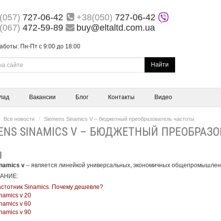
(057)
727-06-42
+38(050)
727-06-42
(067)
472-59-89
buy@eltaltd.com.ua
аботы: Пн-Пт с 9:00 до 18:00
Найти
лад
Вакансии
Блог
Контакты
Видео
Все новости
Siemens Sinamiсs V – бюджетный преобразователь частоты
ENS SINAMIСS V – БЮДЖЕТНЫЙ ПРЕОБРАЗ
namics v
– является линейкой универсальных, экономичных общепромышлен
АНИЕ:
стотник Sinamics. Почему дешевле?
namics v 20
namics v 60
namics v 90