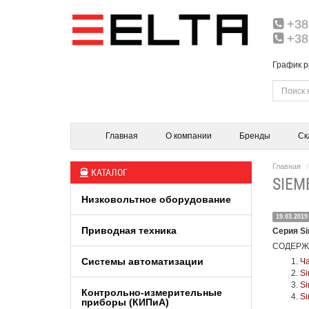
+38
+38
График р
Главная
О компании
Бренды
Ск
Главная
КАТАЛОГ
SIEM
Низковольтное оборудование
19.03.2019
Приводная техника
Серия Si
СОДЕРЖ
Системы автоматизации
Ча
Si
Si
Контрольно-измерительные
Si
приборы (КИПиA)