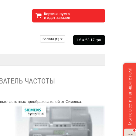
Корзина пуста
и ждет заказов
Валюта (
€
)
1 € = 53.17 грн.
Мы не в сети, напишите нам!
ОВАТЕЛЬ ЧАСТОТЫ
ных частотных преобразователей от Сименса.