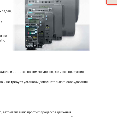
 задач,
на
ельно
ий от
ало и остаётся на том же уровне, как и вся продукция
но и
не требует
установки дополнительного оборудования
ер, автоматизацию простых процессов движения.