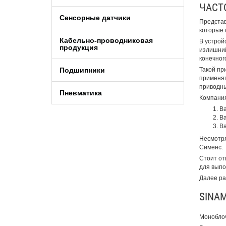
ЧАСТ
Сенсорные датчики
Представ
которые 
Кабельно-проводниковая
В устрой
продукция
излишний
конечног
Такой пр
Подшипники
применят
приводны
Пневматика
Компания
Ba
Ba
Ba
Несмотря
Сименс.
Стоит от
для выпо
Далее ра
SINAM
Моноблоч