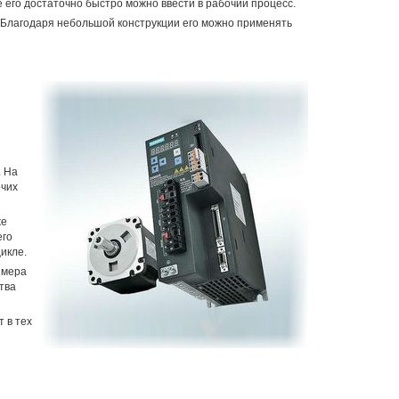
 его достаточно быстро можно ввести в рабочий процесс.
 Благодаря небольшой конструкции его можно применять
 На
очих
же
его
икле.
змера
тва
 в тех