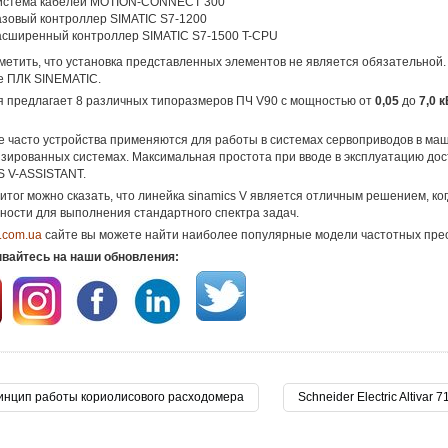
истема кабелей MOTION-CONNECT 300
зовый контроллер SIMATIC S7-1200
сширенный контроллер SIMATIC S7-1500 T-CPU
метить, что установка представленных элементов не является обязательной.
е ПЛК SINEMATIC.
 предлагает 8 различных типоразмеров ПЧ V90 c мощностью от
0,05
до
7,0 к
 часто устройства применяются для работы в системах сервоприводов в м
зированных системах. Максимальная простота при вводе в эксплуатацию до
 V-ASSISTANT.
итог можно сказать, что линейка sinamics V является отличным решением, ко
ности для выполнения стандартного спектра задач.
d.com.ua
сайте вы можете найти наиболее популярные модели частотных пре
вайтесь на наши обновления:
нцип работы кориолисового расходомера
Schneider Electric Altiva