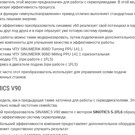
ователь этой версии предназначен для работы с сервоприводами. В этой мод
ескую эффективность процесса.
я функции «импульс/направление» привод отлично выполняет стандартные 
ать лишнюю энергию.
 эффективно преобразователь синамикс v60 реализует свой потенциал в па
ы друг под друга и в паре образуют уже готовую систему привода.
 работы можно также модернизировать, путем подключения дополнительного 
е компоненты для улучшения качества и эффективности работы:
стема ЧПУ SINUMERIK 808D Turning PPU 141.1
стема ЧПУ SINUMERIK 808D Milling PPU 141.1 горизонтальная
кодер TTL (при работе с 1FL5)
рмоз в двигателе подачи (при работе с 1FL5)
 часто этот преобразователь используют для управления осями подачи
енных станков.
ICS V90
одель, как и предыдущая также заточена для работы с серводвигателями. Эт
льно новый частотник семейства.
й преобразователь SINAMICS V90 вместе с мотором
SINOTICS S-1FL6
образ
 эффективную систему сервопривода.
большей эффективности компания предоставляет дополнительное оборудов
может существенно улучшить результат: