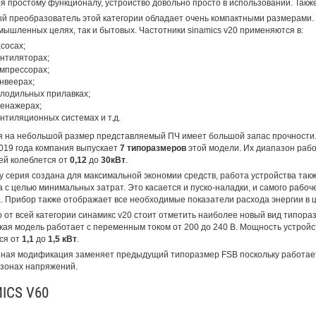
я простому функционалу, устройство довольно просто в использовании. Также
й преобразователь этой категории обладает очень компактными размерами.
омышленных целях, так и бытовых. Частотники sinamics v20 применяются в:
сосах;
нтиляторах;
мпрессорах;
нвеерах;
лодильных прилавках;
енажерах;
нтиляционных системах и т.д.
 на небольшой размер представляемый ПЧ имеет большой запас прочности.
019 года компания выпускает
7 типоразмеров
этой модели. Их диапазон раб
й колеблется от
0,12
до
30кВт
.
у серия создана для максимальной экономии средств, работа устройства так
 с целью минимальных затрат. Это касается и пуско-наладки, и самого рабоч
. Прибор также отображает все необходимые показатели расхода энергии в ц
 от всей категории синамикс v20 стоит отметить наиболее новый вид типора
акая модель работает с переменным током от 200 до 240 В. Мощность устройс
ся от
1,1
до
1,5 кВт
.
ая модификация заменяет предыдущий типоразмер FSB поскольку работает
зонах напряжений.
ICS V60