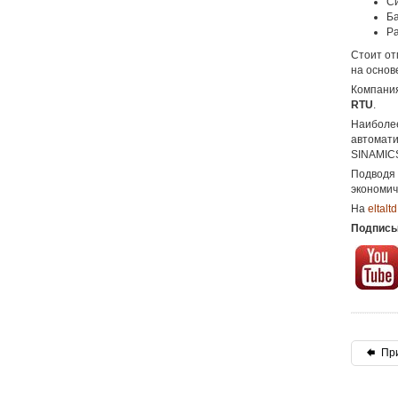
С
Ба
Ра
Стоит от
на основ
Компания
RTU
.
Наиболее
автомати
SINAMICS
Подводя 
экономич
На
eltalt
Подписы
При