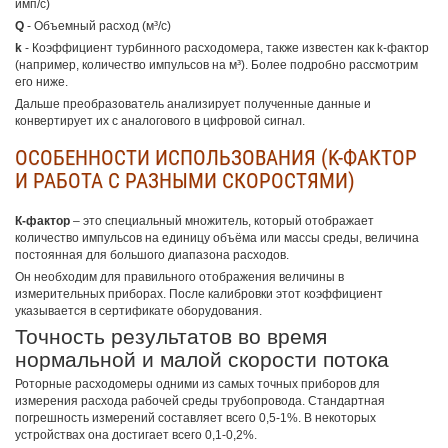
имп/с)
Q
- Объемный расход (м³/с)
k
- Коэффициент турбинного расходомера, также известен как k-фактор
(например, количество импульсов на м³). Более подробно рассмотрим
его ниже.
Дальше преобразователь анализирует полученные данные и
конвертирует их с аналогового в цифровой сигнал.
ОСОБЕННОСТИ ИСПОЛЬЗОВАНИЯ (K-ФАКТОР
И РАБОТА С РАЗНЫМИ СКОРОСТЯМИ)
К-фактор
– это специальный множитель, который отображает
количество импульсов на единицу объёма или массы среды, величина
постоянная для большого диапазона расходов.
Он необходим для правильного отображения величины в
измерительных приборах. После калибровки этот коэффициент
указывается в сертификате оборудования.
Точность результатов во время
нормальной и малой скорости потока
Роторные расходомеры одними из самых точных приборов для
измерения расхода рабочей среды трубопровода. Стандартная
погрешность измерений составляет всего 0,5-1%. В некоторых
устройствах она достигает всего 0,1-0,2%.