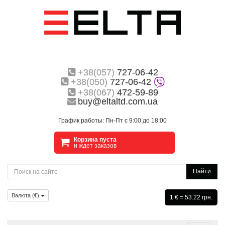
+38(057)
727-06-42
+38(050)
727-06-42
+38(067)
472-59-89
buy@eltaltd.com.ua
График работы: Пн-Пт с 9:00 до 18:00
Корзина пуста
и ждет заказов
Найти
Валюта (
€
)
1 € = 53.22 грн.