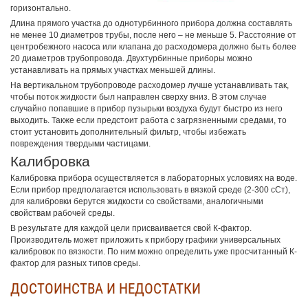
горизонтально.
Длина прямого участка до однотурбинного прибора должна составлять
не менее 10 диаметров трубы, после него – не меньше 5. Расстояние от
центробежного насоса или клапана до расходомера должно быть более
20 диаметров трубопровода. Двухтурбинные приборы можно
устанавливать на прямых участках меньшей длины.
На вертикальном трубопроводе расходомер лучше устанавливать так,
чтобы поток жидкости был направлен сверху вниз. В этом случае
случайно попавшие в прибор пузырьки воздуха будут быстро из него
выходить. Также если предстоит работа с загрязненными средами, то
стоит установить дополнительный фильтр, чтобы избежать
повреждения твердыми частицами.
Калибровка
Калибровка прибора осуществляется в лабораторных условиях на воде.
Если прибор предполагается использовать в вязкой среде (2-300 сСт),
для калибровки берутся жидкости со свойствами, аналогичными
свойствам рабочей среды.
В результате для каждой цели присваивается свой К-фактор.
Производитель может приложить к прибору графики универсальных
калибровок по вязкости. По ним можно определить уже просчитанный К-
фактор для разных типов среды.
ДОСТОИНСТВА И НЕДОСТАТКИ