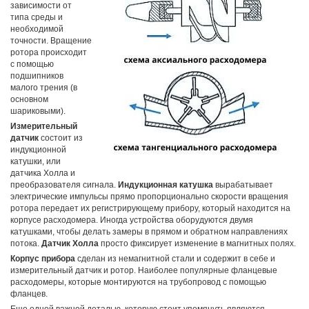
зависимости от
типа среды и
необходимой
точности. Вращение
ротора происходит
с помощью
подшипников
малого трения (в
основном
шариковыми).
Измерительный
датчик
состоит из
индукционной
катушки, или
датчика Холла и
преобразователя сигнала.
Индукционная катушка
вырабатывает
электрические импульсы прямо пропорционально скорости вращения
ротора передает их регистрирующему прибору, который находится на
корпусе расходомера. Иногда устройства оборудуются двумя
катушками, чтобы делать замеры в прямом и обратном направлениях
потока.
Датчик Холла
просто фиксирует изменение в магнитных полях.
Корпус прибора
сделан из немагнитной стали и содержит в себе и
измерительный датчик и ротор. Наиболее популярные фланцевые
расходомеры, которые монтируются на трубопровод с помощью
фланцев.
Еще одной важной деталью, которую стоит упомянуть являются