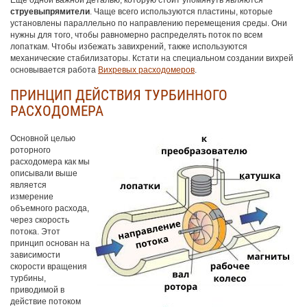
струевыпрямители
. Чаще всего используются пластины, которые
установлены параллельно по направлению перемещения среды. Они
нужны для того, чтобы равномерно распределять поток по всем
лопаткам. Чтобы избежать завихрений, также используются
механические стабилизаторы. Кстати на специальном создании вихрей
основывается работа
Вихревых расходомеро
в
.
ПРИНЦИП ДЕЙСТВИЯ ТУРБИННОГО
РАСХОДОМЕРА
Основной целью
роторного
расходомера как мы
описывали выше
является
измерение
объемного расхода,
через скорость
потока. Этот
принцип основан на
зависимости
скорости вращения
турбины,
приводимой в
действие потоком