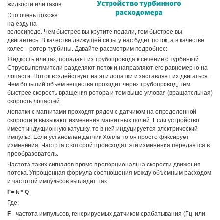
жидкости или газов.
Это очень похоже
на езду на
велосипеде. Чем быстрее вы крутите педали, тем быстрее вы
двигаетесь. В качестве движущей силы у нас будет поток, а в качестве
колес – ротор турбины. Давайте рассмотрим подробнее:
Жидкость или газ, попадает из трубопровода в сечение с турбинкой.
Струевыпрямители разделяют поток и направляют его равномерно на
лопасти. Поток воздействует на эти лопатки и заставляет их двигаться.
Чем больший объем вещества проходит через трубопровод, тем
быстрее скорость вращения ротора и тем выше угловая (вращательная)
скорость лопастей.
Лопатки с магнитами проходят рядом с датчиком на определенной
скорости и вызывают изменения магнитных полей. Если устройство
имеет индукционную катушку, то в ней индуцируется электрический
импульс. Если установлен датчик Холла то он просто фиксирует
изменения. Частота с которой происходят эти изменения передается в
преобразователь.
Частота таких сигналов прямо пропорциональна скорости движения
потока. Упрощенная формула соотношения между объемным расходом
и частотой импульсов выглядит так:
F= k * Q
Где:
F
- частота импульсов, генерируемых датчиком срабатывания (Гц, или