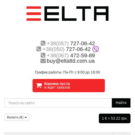
+38(057)
727-06-42
+38(050)
727-06-42
+38(067)
472-59-89
buy@eltaltd.com.ua
График работы: Пн-Пт с 9:00 до 18:00
Корзина пуста
и ждет заказов
Найти
Валюта (
€
)
1 € = 53.22 грн.