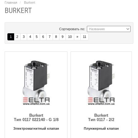
Главная
Burkert
BURKERT
Сортировать по:
1
2
3
4
5
6
7
8
9
10
»
11
Burkert
Burkert
Тип 0117 022140 - G 1/8
Тип 0117 - 2/2
Электромагнитный клапан
Плунжерный клапан