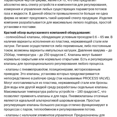
Характерной чертой фирмы, является то, что она предлагает
абсолютно весь спектр устройств и компонентов для регулирования,
измерения и управления любых существующих параметров потоков
газа и жидкости. В данной области промышленности больше ни одна
фирма не может предложить такой широкий спектр продукции. Изделия
компании разрабатывается для максимально легкого подбора, простой
установки и поставки.
Краткий обзор выпускаемого компанией оборудования:
-
соленойдный клапаны
, обладающие условным проходом 0.6 – 65 мм. В
наличии варианты исполнения из пластика, нержавеющей стали или
латуни. Питание осуществляется либо переменным, либо постоянным
током, возможны варианты импульсных катушек. Давление вакуума – до
250бар, температура – до 250 градусов С. Клапаны могут бывают
нормально закрытыми или нормально открытыми. Есть и регулирующие
клапаны для пропорционального регулирования любого процесса.
-
клапаны с пневмоприводом
, позиционерами, моторизованным
приводом. Это клапаны, установка которых предусматривается
непосредственно в рабочую среду (так называемые PROCESS VALVE).
Могут изготавливаться из пластика, нержавеющей стали или бронзы.
Для воды или другой жидкой среду разработаны седельные клапаны.
Максимальная температура работы устройств – 180 градусов С, что
позволяет применять клапаны и для пара. Пневмоклапаны отсечные
являются идеальной альтернативой шаровым кранам. Простые
регулирующие клапаны большого расхода отлично функционируют в
процессах с паром, теплообменом и регулированием потока.
-
клапаны с наличием элементов управления
. Предназначены для