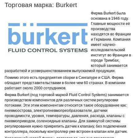
Торговая марка: Burkert
Ф
ирма Burkert была
основана в 1946 году.
Главные мощности её
производства
находятся во Франции
и Германии. Компания
имеет научно-
исследовательский
институт во Франции в
городе Тримбах,
который занимается
разработкой и усовершенствованием выпускаемой продукции.
Помимо этого есть предприятия сборки в Сингапуре и США. Фирма
обладает представительствами в более чем 60 странах. В компании
работают около 2000 сотрудников.
Фирма Burkert (под торговой маркой Fluid Control Systems) занимается
производством компонентов для различных систем регулировки
потоками. Эти этим компонентам относится такое оборудование как:
пневмоострова, электропневмопреобразователи, датчики
проводимости, уровня, температуры, давления, расхода, клапаны с
пневмоприводом, соленоидные клапаны. Для замкнутой системы
регулирования нужно прикрепить датчик к клапану, без подключения
контроллера, поскольку контроллер уже встроен в клапан или датчик.