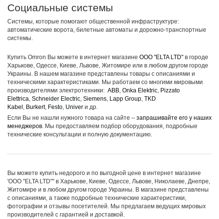
Социальные системы
Системы, которые помогают общественной инфраструктуре:
автоматические ворота, билетные автоматы и дорожно-транспортные
системы.
Купить Omron Вы можете в интернет магазине
ООО "ELTA LTD"
в городе
Харькове, Одессе, Киеве, Львове, Житомире или в любом другом городе
Украины. В нашем магазине представлены товары с описаниями и
техническими характеристиками. Мы работаем со многими мировыми
производителями электротехники:
ABB
,
Onka Elektric
,
Pizzato
Elettrica
,
Schneider Electric
,
Siemens
,
Lapp Group
,
TKD
Kabel
,
Burkert
,
Festo
,
Univer
и др.
Если Вы не нашли нужного товара на сайте –
запрашивайте его у наших
менеджеров
. Мы предоставляем подбор оборудования, подробные
технические консультации и полную документацию.
Вы можете купить недорого и по выгодной цене в интернет магазине
'ООО "ELTA LTD"'' в Харькове, Киеве, Одессе, Львове, Николаеве, Днепре,
Житомире и в любом другом городе Украины. В магазине представлены
с описаниями, а также подробные технические характеристики,
фотографии и отзывы посетителей. Мы предлагаем ведущих мировых
производителей с гарантией и доставкой.