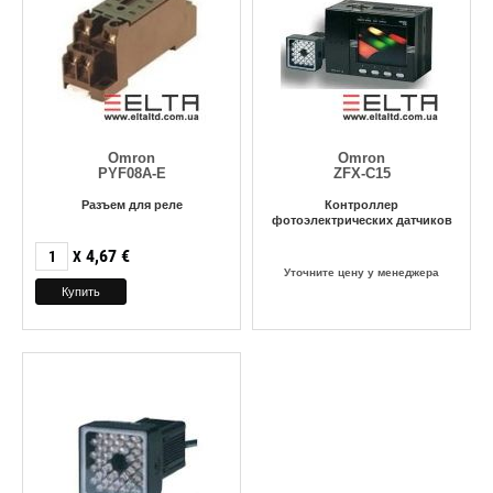
Omron
Omron
PYF08A-E
ZFX-C15
Разъем для реле
Контроллер
фотоэлектрических датчиков
4,67
€
X
Уточните цену у менеджера