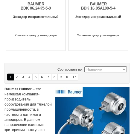
BAUMER
BAUMER
BDK 06.24K5-5-9
BDK 16.05A100-5-4
Энкодер инкрементальный
Энкодер инкрементальный
Уточните цену у менеджера
Уточните цену у менеджера
Сортировать по:
1
2
3
4
5
6
7
8
9
»
17
Baumer Hubner
– это
немецкая компания-
производитель
оборудования для тяжелой
промышленности, в
частности датчиков и
энкодеров. В данном
направлении важными
критериями выступают