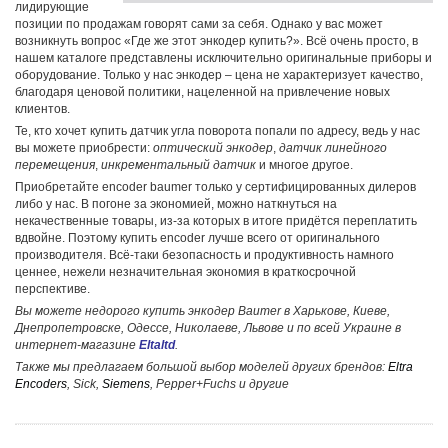
лидирующие
позиции по продажам говорят сами за себя. Однако у вас может
возникнуть вопрос «Где же этот энкодер купить?». Всё очень просто, в
нашем каталоге представлены исключительно оригинальные приборы и
оборудование. Только у нас энкодер – цена не характеризует качество,
благодаря ценовой политики, нацеленной на привлечение новых
клиентов.
Те, кто хочет купить датчик угла поворота попали по адресу, ведь у нас
вы можете приобрести:
оптический энкодер
,
датчик линейного
перемещения
,
инкрементальный датчик
и многое другое.
Приобретайте encoder baumer только у сертифицированных дилеров
либо у нас. В погоне за экономией, можно наткнуться на
некачественные товары, из-за которых в итоге придётся переплатить
вдвойне. Поэтому купить encoder лучше всего от оригинального
производителя. Всё-таки безопасность и продуктивность намного
ценнее, нежели незначительная экономия в краткосрочной
перспективе.
Вы можете недорого купить энкодер Baumer в Харькове, Киеве,
Днепропетровске, Одессе, Николаеве, Львове и по всей Украине в
интернет-магазине
Eltaltd
.
Также мы предлагаем большой выбор моделей других брендов:
Eltra
Encoders
, Sick,
Siemens
, Pepper+Fuchs и другие