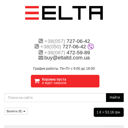
+38(057)
727-06-42
+38(050)
727-06-42
+38(067)
472-59-89
buy@eltaltd.com.ua
График работы: Пн-Пт с 9:00 до 18:00
Корзина пуста
и ждет заказов
Найти
Валюта (
€
)
1 € = 53.16 грн.