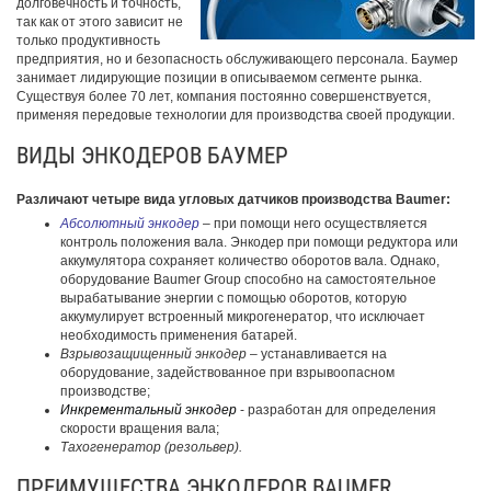
долговечность и точность,
так как от этого зависит не
только продуктивность
предприятия, но и безопасность обслуживающего персонала. Баумер
занимает лидирующие позиции в описываемом сегменте рынка.
Существуя более 70 лет, компания постоянно совершенствуется,
применяя передовые технологии для производства своей продукции.
ВИДЫ ЭНКОДЕРОВ БАУМЕР
Различают четыре вида угловых датчиков производства Baumer:
Абсолютный энкодер
– при помощи него осуществляется
контроль положения вала. Энкодер при помощи редуктора или
аккумулятора сохраняет количество оборотов вала. Однако,
оборудование Baumer Group способно на самостоятельное
вырабатывание энергии с помощью оборотов, которую
аккумулирует встроенный микрогенератор, что исключает
необходимость применения батарей.
Взрывозащищенный энкодер
– устанавливается на
оборудование, задействованное при взрывоопасном
производстве;
Инкрементальный энкодер
- разработан для определения
скорости вращения вала;
Тахогенератор (резольвер).
ПРЕИМУЩЕСТВА ЭНКОДЕРОВ BAUMER