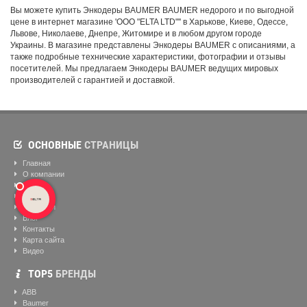
Вы можете купить Энкодеры BAUMER BAUMER недорого и по выгодной
цене в интернет магазине 'ООО "ELTA LTD"'' в Харькове, Киеве, Одессе,
Львове, Николаеве, Днепре, Житомире и в любом другом городе
Украины. В магазине представлены Энкодеры BAUMER с описаниями, а
также подробные технические характеристики, фотографии и отзывы
посетителей. Мы предлагаем Энкодеры BAUMER ведущих мировых
производителей с гарантией и доставкой.
ОСНОВНЫЕ
СТРАНИЦЫ
Главная
О компании
Бренды
Склад
Вакансии
Блог
Контакты
Карта сайта
Видео
ТОР5
БРЕНДЫ
ABB
Baumer