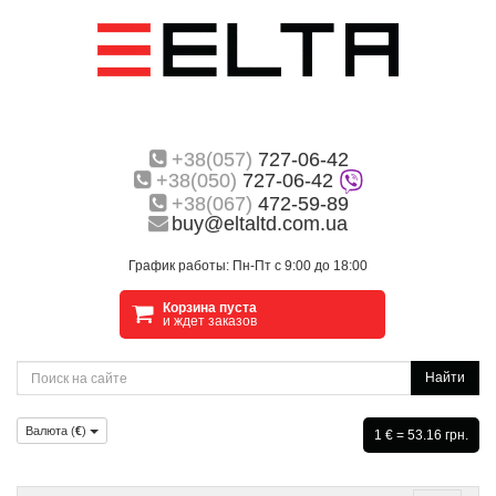
+38(057)
727-06-42
+38(050)
727-06-42
+38(067)
472-59-89
buy@eltaltd.com.ua
График работы: Пн-Пт с 9:00 до 18:00
Корзина пуста
и ждет заказов
Найти
Валюта (
€
)
1 € = 53.16 грн.